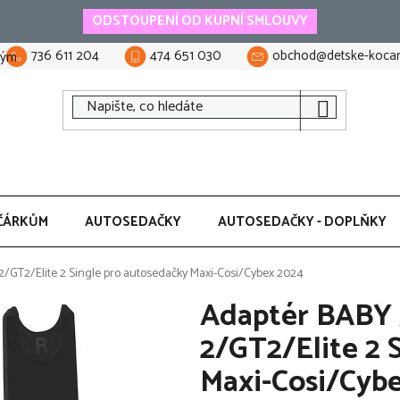
ODSTOUPENÍ OD KUPNÍ SMLOUVY
736 611 204
474 651 030
obchod@detske-kocar
tým
ČÁRKŮM
AUTOSEDAČKY
AUTOSEDAČKY - DOPLŇKY
2/GT2/Elite 2 Single pro autosedačky Maxi-Cosi/Cybex 2024
Adaptér BABY 
2/GT2/Elite 2 
Maxi-Cosi/Cyb