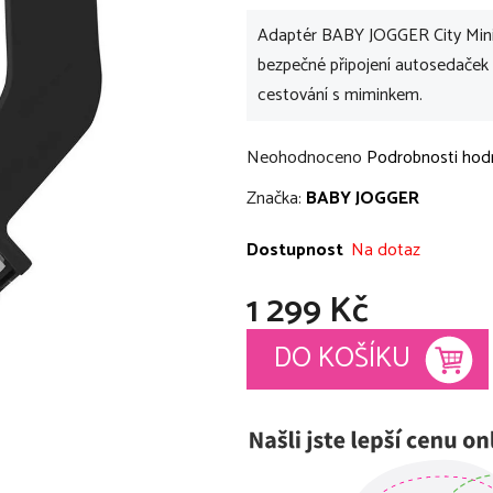
Adaptér BABY JOGGER City Mini 
bezpečné připojení autosedaček
cestování s miminkem.
Průměrné
Neohodnoceno
Podrobnosti hod
hodnocení
Značka:
BABY JOGGER
produktu
je
Dostupnost
Na dotaz
0,0
1 299 Kč
z
5
Měrná cena:
DO KOŠÍKU
hvězdiček.