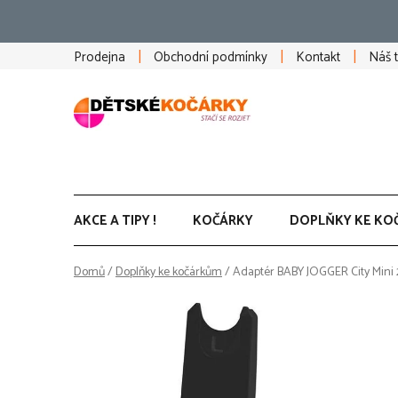
Přejít
na
obsah
Prodejna
Obchodní podmínky
Kontakt
Náš 
AKCE A TIPY !
KOČÁRKY
DOPLŇKY KE KO
Domů
/
Doplňky ke kočárkům
/
Adaptér BABY JOGGER City Mini 