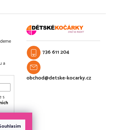
budeme
736 611 204
u a
obchod@detske-kocarky.cz
e s
ních
Souhlasím