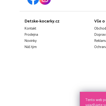
Z
Detske-kocarky.cz
Vše o
á
Kontakt
Obchod
p
Prodejna
Doprava
Novinky
Reklama
a
Náš tým
Ochrana
t
í
Tento web po
vyjadřujete s