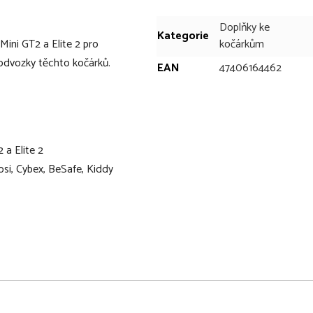
Doplňky ke
Kategorie
ini GT2 a Elite 2 pro
kočárkům
odvozky těchto kočárků.
EAN
47406164462
 a Elite 2
si, Cybex, BeSafe, Kiddy