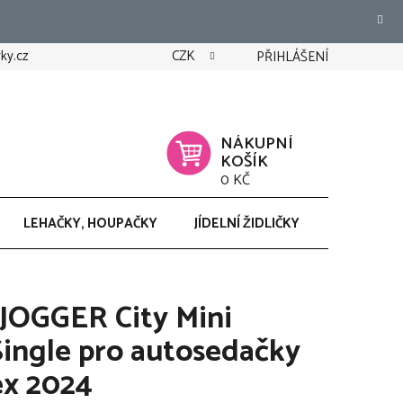
ky.cz
CZK
PŘIHLÁŠENÍ
NÁKUPNÍ
KOŠÍK
0 KČ
LEHAČKY, HOUPAČKY
JÍDELNÍ ŽIDLIČKY
CHODÍTK
JOGGER City Mini
Single pro autosedačky
ex 2024