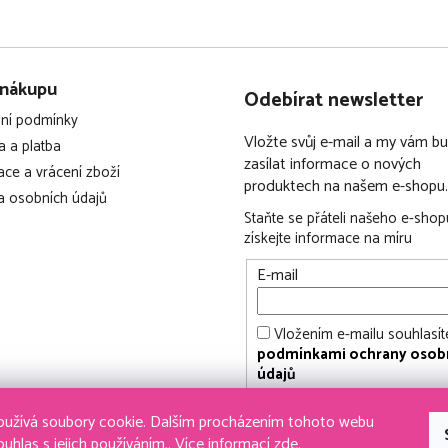
 nákupu
Odebírat newsletter
ní podmínky
Vložte svůj e-mail a my vám 
 a platba
zasílat informace o nových
ce a vrácení zboží
produktech na našem e-shopu.
 osobních údajů
Staňte se přáteli našeho e-shop
získejte informace na míru
E-mail
Vložením e-mailu souhlasít
podmínkami ochrany osob
údajů
PŘIHLÁSIT SE
užívá soubory cookie. Dalším procházením tohoto webu
ouhlas s jejich používáním.. Více informací
zde
.