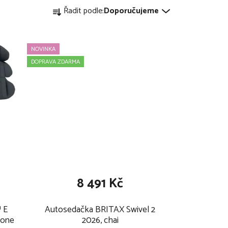
Ř
Řadit podle:
Doporučujeme
a
z
NOVINKA
e
DOPRAVA ZDARMA
n
í
p
r
o
8 491 Kč
d
 E
Autosedačka BRITAX Swivel 2
u
tone
2026, chai