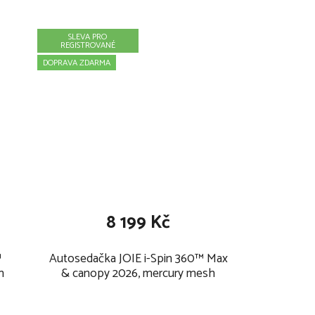
SLEVA PRO
REGISTROVANÉ
DOPRAVA ZDARMA
8 199 Kč
™
Autosedačka JOIE i-Spin 360™ Max
h
& canopy 2026, mercury mesh