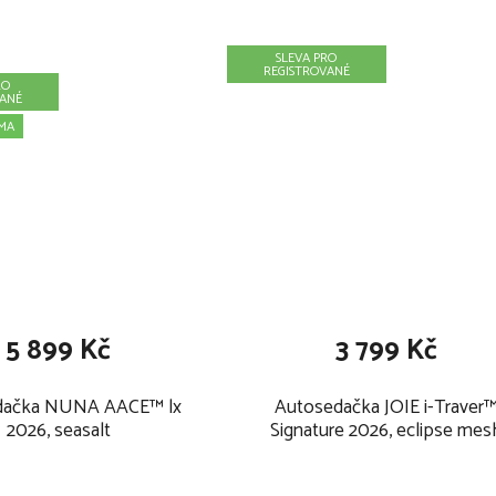
SLEVA PRO
REGISTROVANÉ
RO
VANÉ
MA
5 899 Kč
3 799 Kč
dačka NUNA AACE™ lx
Autosedačka JOIE i-Traver
2026, seasalt
Signature 2026, eclipse mes