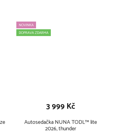
k
t
NOVINKA
ů
DOPRAVA ZDARMA
3 999 Kč
ize
Autosedačka NUNA TODL™ lite
2026, thunder