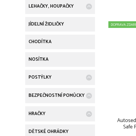
u
LEHAČKY, HOUPAČKY
k
JÍDELNÍ ŽIDLIČKY
DOPRAVA ZDAR
t
ů
CHODÍTKA
NOSÍTKA
POSTÝLKY
BEZPEČNOSTNÍ POMŮCKY
HRAČKY
Autosed
Safe 
DĚTSKÉ OHRÁDKY
autosedač