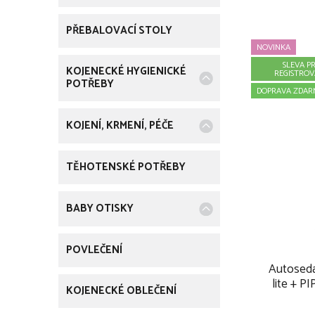
PŘEBALOVACÍ STOLY
NOVINKA
SLEVA P
KOJENECKÉ HYGIENICKÉ
REGISTRO
POTŘEBY
DOPRAVA ZDAR
KOJENÍ, KRMENÍ, PÉČE
TĚHOTENSKÉ POTŘEBY
BABY OTISKY
POVLEČENÍ
Autosed
lite + P
KOJENECKÉ OBLEČENÍ