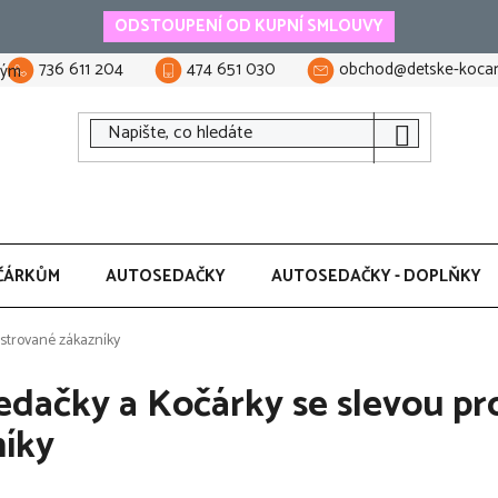
ODSTOUPENÍ OD KUPNÍ SMLOUVY
736 611 204
474 651 030
obchod@detske-kocar
tým
ČÁRKŮM
AUTOSEDAČKY
AUTOSEDAČKY - DOPLŇKY
istrované zákazníky
dačky a Kočárky se slevou pr
níky