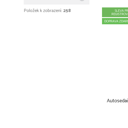
Položek k zobrazení:
258
SLEVA P
REGISTRO
DOPRAVA ZDAR
Autosedačka J