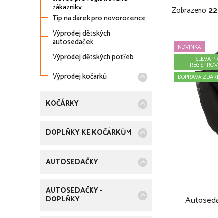
t
r
zákazníky
Zobrazeno
22
i
Tip na dárek pro novorozence
r
e
Výprodej dětských
V
autosedaček
a
NOVINKA
ý
Výprodej dětských potřeb
SLEVA P
n
REGISTRO
p
Výprodej kočárků
DOPRAVA ZDAR
n
i
KOČÁRKY
í
s
p
DOPLŇKY KE KOČÁRKŮM
p
a
r
AUTOSEDAČKY
n
o
e
AUTOSEDAČKY -
d
DOPLŇKY
Autosed
l