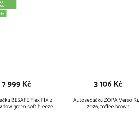
RO
VANÉ
MA
7 999 Kč
3 106 Kč
ačka BESAFE Flex FIX 2
Autosedačka ZOPA Verso R1
adow green soft breeze
2026, toffee brown