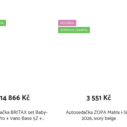
MA
NOVINKA
DOPRAVA ZDARMA
14 866 Kč
3 551 Kč
ačka BRITAX set Baby-
Autosedačka ZOPA Matrix i-S
Pro + Vario Base 5Z +
2026, ivory beige
ka Dualfix 5z 2025, deep