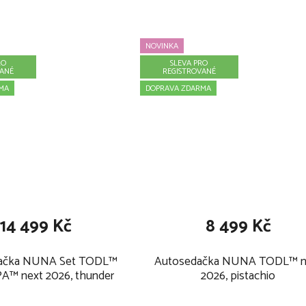
black
NOVINKA
RO
SLEVA PRO
VANÉ
REGISTROVANÉ
MA
DOPRAVA ZDARMA
14 499 Kč
8 499 Kč
ačka NUNA Set TODL™
Autosedačka NUNA TODL™ n
IPA™ next 2026, thunder
2026, pistachio