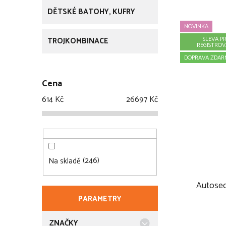
DĚTSKÉ BATOHY, KUFRY
NOVINKA
SLEVA P
TROJKOMBINACE
REGISTRO
DOPRAVA ZDAR
Cena
614
Kč
26697
Kč
246
Na skladě
Autose
PARAMETRY
ZNAČKY