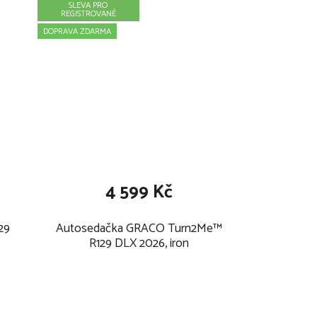
SLEVA PRO
REGISTROVANÉ
DOPRAVA ZDARMA
4 599 Kč
29
Autosedačka GRACO Turn2Me™
R129 DLX 2026, iron