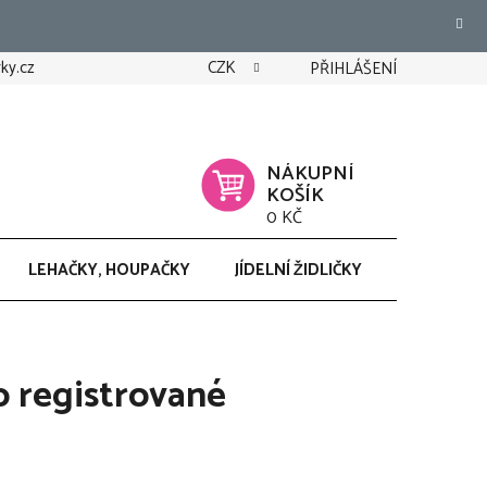
ky.cz
CZK
PŘIHLÁŠENÍ
NÁKUPNÍ
KOŠÍK
0 KČ
LEHAČKY, HOUPAČKY
JÍDELNÍ ŽIDLIČKY
CHODÍTK
o registrované