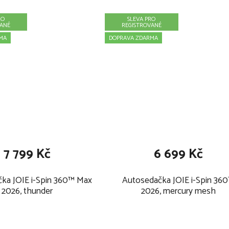
RO
SLEVA PRO
VANÉ
REGISTROVANÉ
MA
DOPRAVA ZDARMA
7 799 Kč
6 699 Kč
OIE i-Spin 360™ Max
Autosedačka JOIE i-Spin 360™
2026, thunder
2026, mercury mesh