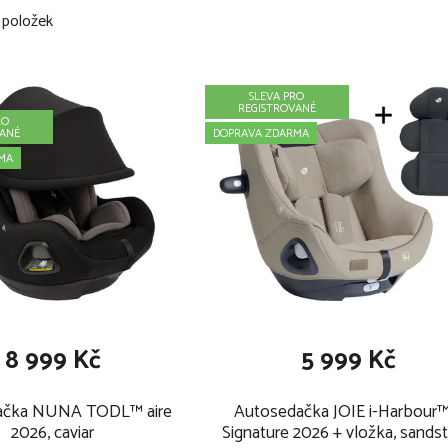
položek
SLEVA PRO
REGISTROVANÉ
RO
VANÉ
DOPRAVA ZDARMA
MA
8 999 Kč
5 999 Kč
ačka NUNA TODL™ aire
Autosedačka JOIE i-Harbour™
2026, caviar
Signature 2026 + vložka, sands