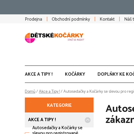
Přejít
na
obsah
Prodejna
Obchodní podmínky
Kontakt
Náš 
AKCE A TIPY !
KOČÁRKY
DOPLŇKY KE KO
Domů
/
Akce a Tipy !
/
Autosedačky a Kočárky se slevou pro reg
P
K
Přeskočit
Autose
KATEGORIE
a
kategorie
o
t
zákaz
e
AKCE A TIPY !
s
g
Autosedačky a Kočárky se
o
slevou pro registrované