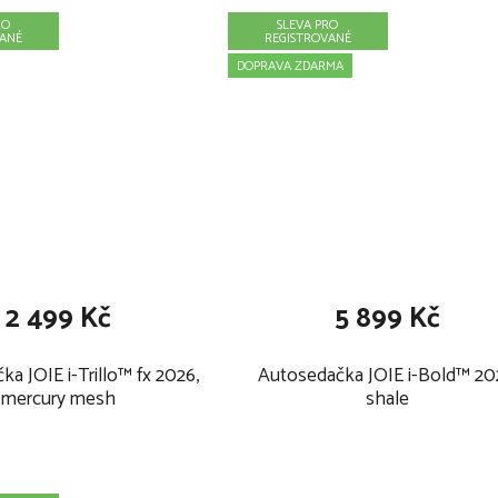
RO
SLEVA PRO
VANÉ
REGISTROVANÉ
DOPRAVA ZDARMA
2 499 Kč
5 899 Kč
a JOIE i-Trillo™ fx 2026,
Autosedačka JOIE i-Bold™ 20
mercury mesh
shale