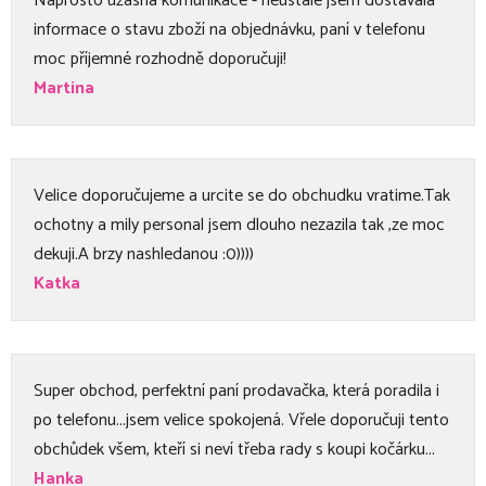
Naprosto úžasná komunikace - neustále jsem dostávala
informace o stavu zboží na objednávku, paní v telefonu
moc příjemné rozhodně doporučuji!
Martina
Velice doporučujeme a urcite se do obchudku vratime.Tak
ochotny a mily personal jsem dlouho nezazila tak ,ze moc
dekuji.A brzy nashledanou :0))))
Katka
Super obchod, perfektní paní prodavačka, která poradila i
po telefonu...jsem velice spokojená. Vřele doporučuji tento
obchůdek všem, kteří si neví třeba rady s koupi kočárku...
Hanka