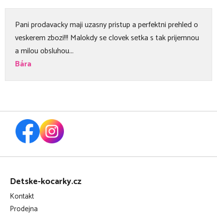
Pani prodavacky maji uzasny pristup a perfektni prehled o
veskerem zbozi!!! Malokdy se clovek setka s tak prijemnou
a milou obsluhou...
Bára
Z
á
Detske-kocarky.cz
p
Kontakt
a
Prodejna