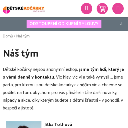
Přejít
Hledat
na
obsah
ODSTOUPENÍ OD KUPNÍ SMLOUVY
Domů
/
Náš tým
Náš tým
Dětské kočárky nejsou anonymní eshop,
jsme tým lidí, který je
s vámi denně v kontaktu
. Víc hlav, víc ví a také vymyslí ... jsme
parta, pro kterou jsou detske-kocarky.cz něčím víc a chceme se
podílet na tom, abychom pro vás přinášeli stále další novinky,
nápady a akce, díky kterým budete s dětmi šťastní - v pohodlí, v
bezpečí a jistotě.
Jitka Tothová