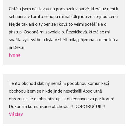
Chtěla jsem nástavbu na podvozek v barvě, která už není k
sehnání a v tomto eshopu mi nabídli jinou ze stejnou cenu.
Nejde tak ani o ty peníze i když to velmi potěší,ale o
přístup. Osobně mi zavolala p. Řezníčková, která se mi
snažila vyjít vstříc a byla VELMI milá, příjemná a ochotná a
já Děkuji.
Ivona
Tento obchod slabiny nemá. S podobnou komunikací
obchodu jsem se nikde jinde nesetkal!!! Absolutně
ohromujicí je osobní přístup i k objednavce za par korun!
Dokonala komunikace obchodu! !!! DOPORUČUJI !!!
Václav