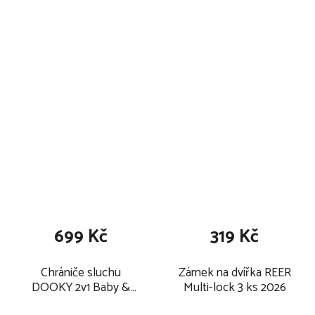
0m-5let, pásek
koala
ruka/noha 2026
699 Kč
319 Kč
Chrániče sluchu
Zámek na dvířka REER
DOOKY 2v1 Baby &
Multi-lock 3 ks 2026
Junior 0-12r White 2025