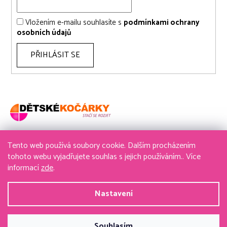
Vložením e-mailu souhlasíte s
podmínkami ochrany
osobních údajů
PŘIHLÁSIT SE
Tento web používá soubory cookie. Dalším procházením
736 611 204
tohoto webu vyjadřujete souhlas s jejich používáním.. Více
informací
zde
.
obchod@detske-kocarky.cz
Nastavení
Vytvořil Shoptet
&
PekneWeby
Souhlasím