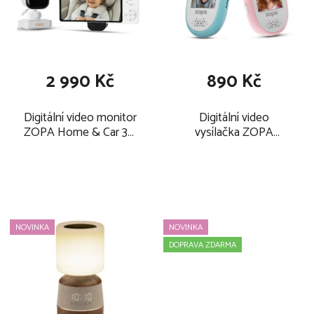
d
s
technologii se už dá na tyto produkty spolehnout.
u
p
k
r
t
o
2 990 Kč
890 Kč
ů
d
u
Digitální video monitor
Digitální video
k
ZOPA Home & Car 3v1
vysílačka ZOPA
t
2026
Connect 2026
ů
NOVINKA
NOVINKA
DOPRAVA ZDARMA