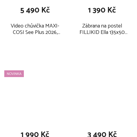
5 490 Kč
1 390 Kč
Video chůvička MAXI-
Zábrana na postel
COSI See Plus 2026,
FILLIKID Ella 135x50
elegance beige
cm 2026, darkgrey
melange
NOVINKA
1 990 Kč
3 490 Kč