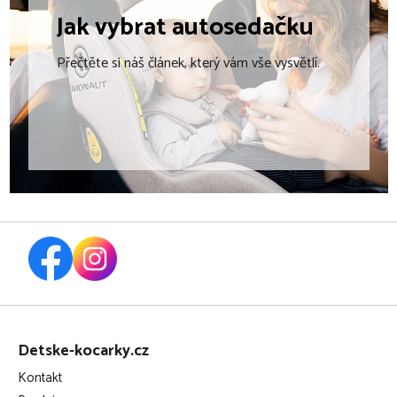
Jak vybrat
autosedačku
Přečtěte si náš článek, který vám vše vysvětlí.
Z
á
Detske-kocarky.cz
p
Kontakt
a