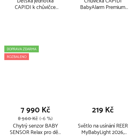
Dětská jednotka
Chůvička CAPIDI
CAPIDI k chůvičce
BabyAlarm Premium
BabyAlarm Premium
Grey 2026
2026
DOPRAVA ZDARMA
ROZBALENO
7 990 Kč
219 Kč
8 560 Kč
(–6 %)
Chytrý senzor BABY
Světlo na usínání REER
SENSOR Relax pro děti
MyBabyLight 2026,