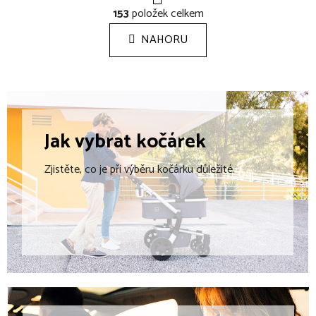
O
á
153
položek celkem
v
n
l
k
NAHORU
á
o
d
v
a
á
c
n
í
í
p
Jak vybrat
kočárek
r
v
Zjistěte, co je při výběru kočárku důležité.
k
y
v
ý
p
i
s
u