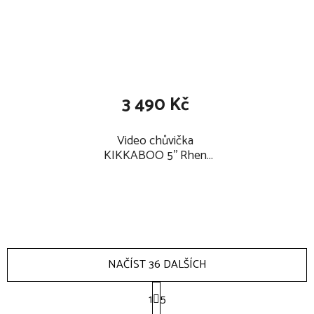
3 490 Kč
Video chůvička
KIKKABOO 5'' Rhen
2026
NAČÍST 36 DALŠÍCH
S
1
t
5
r