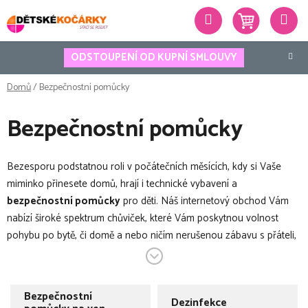
Přejít
Hledat
na
obsah
ODSTOUPENÍ OD KUPNÍ SMLOUVY
Domů
/
Bezpečnostní pomůcky
Bezpečnostní pomůcky
Bezesporu podstatnou roli v počátečních měsících, kdy si Vaše
miminko přinesete domů, hrají i technické vybavení a
bezpečnostní pomůcky
pro děti. Náš internetový obchod Vám
nabízí široké spektrum chůviček, které Vám poskytnou volnost
pohybu po bytě, či domě a nebo ničím nerušenou zábavu s přáteli,
či rodinou s vědomím, že své miminko okamžitě uslyšíte. Dále
máme v sortimentu i oblíbené
monitory dechu
, které rodiče
využívají pro absolutní jistotu, že je s Vaším miminkem vše tak, jak
Bezpečnostní
Dezinfekce
má být. Nabízíme ale i bezpečnostní pásy pro těhotné, které ocení