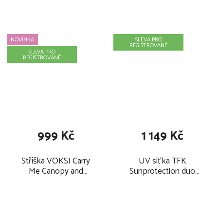
NOVINKA
SLEVA PRO
REGISTROVANÉ
SLEVA PRO
REGISTROVANÉ
999 Kč
1 149 Kč
Stříška VOKSI Carry
UV síťka TFK
Me Canopy and
Sunprotection duo
Mosquito Net 2026,
stroller (2 seat units)
seashell sand
2026