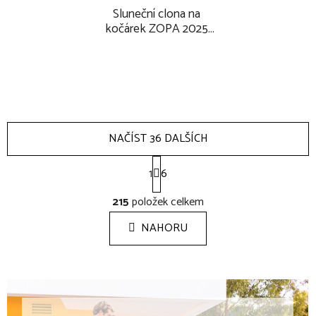
Sluneční clona na
kočárek ZOPA 2025
prodloužení stříšky
NAČÍST 36 DALŠÍCH
S
1
t
6
r
O
á
215
položek celkem
v
n
l
k
NAHORU
á
o
d
v
a
á
c
n
í
í
p