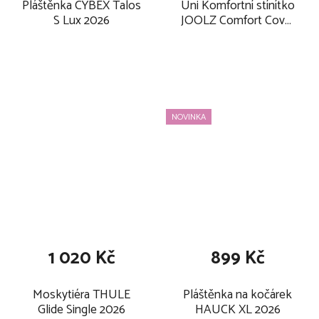
Pláštěnka CYBEX Talos
Uni Komfortní stínítko
S Lux 2026
JOOLZ Comfort Cover
Day5/Geo3/5/Hub2/Aer+/
2026
NOVINKA
1 020 Kč
899 Kč
Moskytiéra THULE
Pláštěnka na kočárek
Glide Single 2026
HAUCK XL 2026