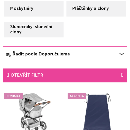
Moskytiéry
Pláštěnky a clony
Slunečníky, sluneční
clony
Ř
Řadit podle:
Doporučujeme
a
z
e
OTEVŘÍT FILTR
n
í
V
p
NOVINKA
NOVINKA
ý
r
p
o
i
d
s