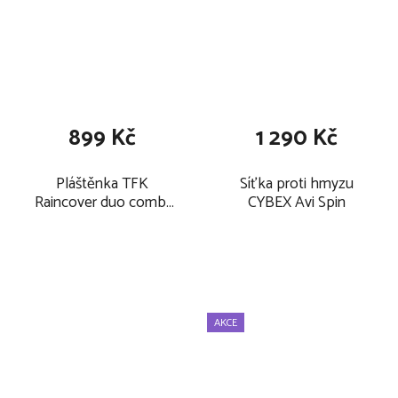
899 Kč
1 290 Kč
Pláštěnka TFK
Síťka proti hmyzu
Raincover duo combi
CYBEX Avi Spin
pushchair 2026
AKCE