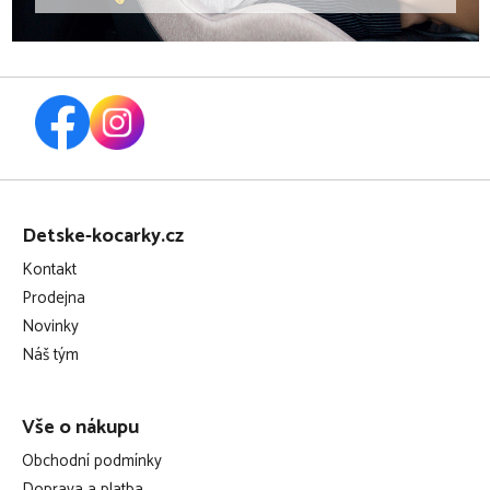
Z
á
Detske-kocarky.cz
p
Kontakt
a
Prodejna
t
Novinky
í
Náš tým
Vše o nákupu
Obchodní podmínky
Doprava a platba