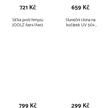
721 Kč
659 Kč
Síťka proti hmyzu
Sluneční clona na
JOOLZ Aer+/Aer2
kočárek UV 50+
HAUCK Sunshade
799 Kč
299 Kč