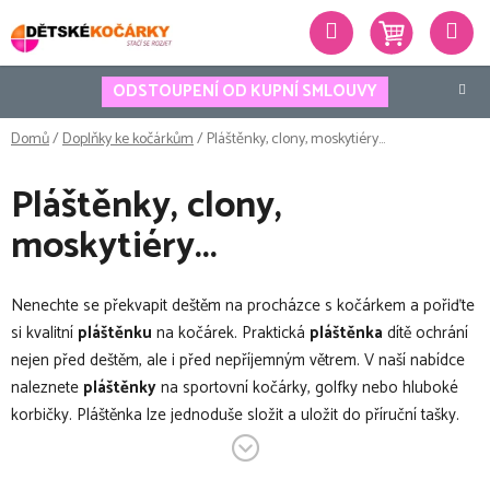
Přejít
Hledat
na
obsah
ODSTOUPENÍ OD KUPNÍ SMLOUVY
Domů
/
Doplňky ke kočárkům
/
Pláštěnky, clony, moskytiéry...
Pláštěnky, clony,
moskytiéry...
Nenechte se překvapit deštěm na procházce s kočárkem a pořiďte
si kvalitní
pláštěnku
na kočárek. Praktická
pláštěnka
dítě ochrání
nejen před deštěm, ale i před nepříjemným větrem. V naší nabídce
naleznete
pláštěnky
na sportovní kočárky, golfky nebo hluboké
korbičky. Pláštěnka lze jednoduše složit a uložit do příruční tašky.
S kvalitní pláštěnkou od nás, vám déšť ani vítr nepřekazí procházku!