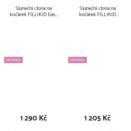
Sluneční clona na
Sluneční clona na
kočárek FILLIKID Easy
kočárek FILLIKID
2026, black melange
Deluxe 2026, grey
melange
NOVINKA
NOVINKA
1 290 Kč
1 205 Kč