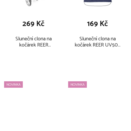
u
p
k
r
t
o
269 Kč
169 Kč
ů
d
u
Sluneční clona na
Sluneční clona na
k
kočárek REER
kočárek REER UV50+
t
ShineSafe UPF 80+
2026, modrá
2026, grey - melange
ů
NOVINKA
NOVINKA