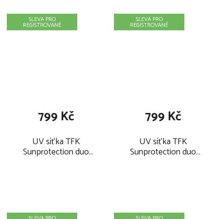
SLEVA PRO
SLEVA PRO
REGISTROVANÉ
REGISTROVANÉ
799 Kč
799 Kč
UV síťka TFK
UV síťka TFK
Sunprotection duo
Sunprotection duo
stroller (1 seat unit)
combi pushchair 2026
2026
SLEVA PRO
SLEVA PRO