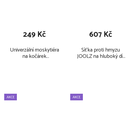
249 Kč
607 Kč
Univerzální moskytiéra
Síťka proti hmyzu
na kočárek
JOOLZ na hluboký díl
KIKKABOO 2026,
Aer2 2025
white
AKCE
AKCE