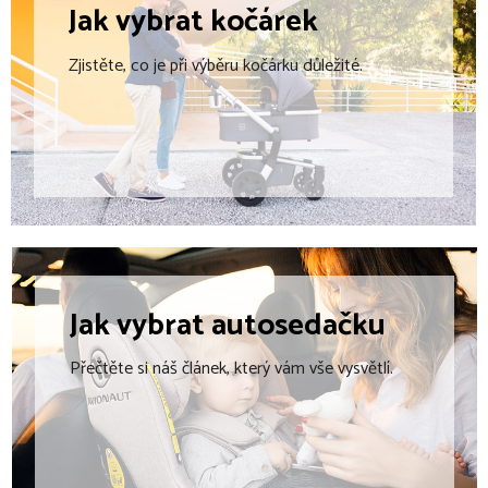
Jak vybrat
kočárek
r
v
Zjistěte, co je při výběru kočárku důležité.
k
y
v
ý
p
i
s
u
Jak vybrat
autosedačku
Přečtěte si náš článek, který vám vše vysvětlí.