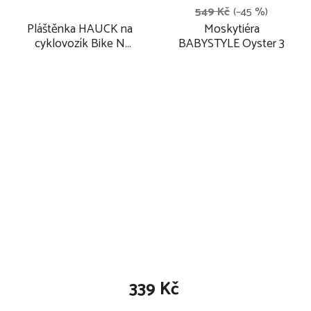
549 Kč
(–45 %)
Pláštěnka HAUCK na
Moskytiéra
cyklovozík Bike N
BABYSTYLE Oyster 3
Walk Duo
339 Kč