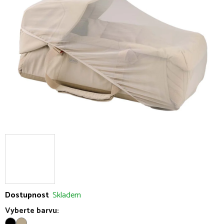
5
hvězdiček.
Dostupnost
Skladem
Vyberte barvu: