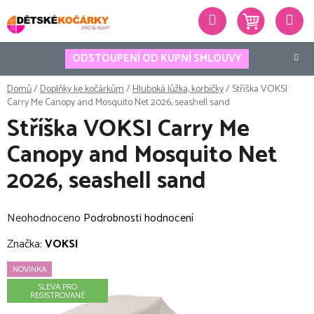
Přejít
Hledat
na
obsah
ODSTOUPENÍ OD KUPNÍ SMLOUVY
Domů
/
Doplňky ke kočárkům
/
Hluboká lůžka, korbičky
/
Stříška VOKSI
Carry Me Canopy and Mosquito Net 2026, seashell sand
Stříška VOKSI Carry Me
Canopy and Mosquito Net
2026, seashell sand
Průměrné
Neohodnoceno
Podrobnosti hodnocení
hodnocení
Značka:
VOKSI
produktu
NOVINKA
je
SLEVA PRO
0,0
REGISTROVANÉ
z