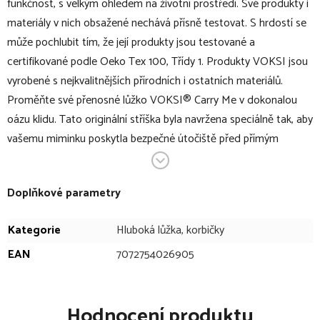
funkčnost, s velkým ohledem na životní prostředí. Své produkty i
materiály v nich obsažené nechává přísně testovat. S hrdostí se
může pochlubit tím, že její produkty jsou testované a
certifikované podle Oeko Tex 100, Třídy 1. Produkty VOKSI jsou
vyrobené s nejkvalitnějších přírodních i ostatních materiálů.
Proměňte své přenosné lůžko VOKSI® Carry Me v dokonalou
oázu klidu. Tato originální stříška byla navržena speciálně tak, aby
vašemu miminku poskytla bezpečné útočiště před přímým
sluncem, hmyzem i rušivými podněty z okolí, ať už odpočíváte na
zahradě, v parku nebo na terase.
Doplňkové parametry
V bodech:
Kategorie
Hluboká lůžka, korbičky
stříška pro přenosné lůžko Carry Me s integrovanou
EAN
7072754026905
moskytiérou
praktické a jednoduché uchycení
nyní může miminko v přenosné tašce zůstat déle a je
Hodnocení produktu