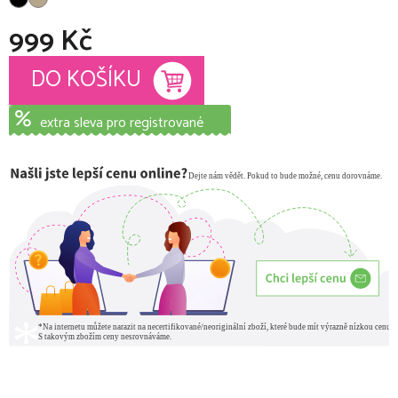
999 Kč
Měrná cena:
DO KOŠÍKU
extra sleva pro registrované