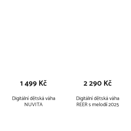
ů
1 499 Kč
2 290 Kč
Digitální dětská váha
Digitální dětská váha
NUVITA
REER s melodií 2025