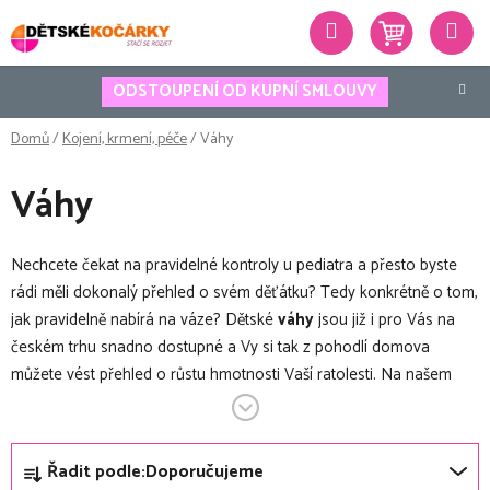
Přejít
Hledat
na
obsah
ODSTOUPENÍ OD KUPNÍ SMLOUVY
Domů
/
Kojení, krmení, péče
/
Váhy
Váhy
Nechcete čekat na pravidelné kontroly u pediatra a přesto byste
rádi měli dokonalý přehled o svém děťátku? Tedy konkrétně o tom,
jak pravidelně nabírá na váze? Dětské
váhy
jsou již i pro Vás na
českém trhu snadno dostupné a Vy si tak z pohodlí domova
můžete vést přehled o růstu hmotnosti Vaší ratolesti. Na našem
eshopu pro Vás máme nabídku moderních digitálních přístrojů,
které jsou přesné a spolehlivé. Dětské
váhy
můžete využít až do
Ř
hmotnosti 30kg, proto jsou praktické i v pozdějším věku dítěte.
Řadit podle:
Doporučujeme
a
Disponují mnoha funkcemi a pomůckami pro maminky, když je