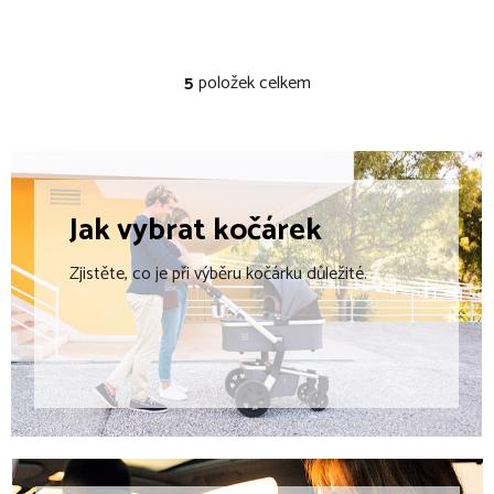
5
položek celkem
O
v
l
á
d
a
Jak vybrat
kočárek
c
í
Zjistěte, co je při výběru kočárku důležité.
p
r
v
k
y
v
ý
p
i