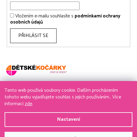
Vložením e-mailu souhlasíte s
podmínkami ochrany
osobních údajů
PŘIHLÁSIT SE
Tento web používá soubory cookie. Dalším procházením
736 611 204
tohoto webu vyjadřujete souhlas s jejich používáním.. Více
informací
zde
.
obchod@detske-kocarky.cz
Nastavení
Vytvořil Shoptet
&
PekneWeby