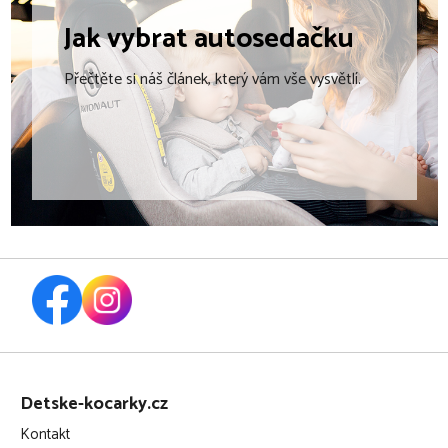
s
u
Jak vybrat
autosedačku
Přečtěte si náš článek, který vám vše vysvětlí.
Z
á
Detske-kocarky.cz
p
Kontakt