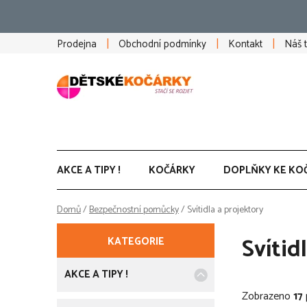
Přejít
na
obsah
Prodejna
Obchodní podmínky
Kontakt
Náš 
AKCE A TIPY !
KOČÁRKY
DOPLŇKY KE KO
Domů
/
Bezpečnostní pomůcky
/
Svítidla a projektory
P
K
Přeskočit
Svítid
KATEGORIE
a
kategorie
o
t
e
AKCE A TIPY !
s
g
Zobrazeno
17
o