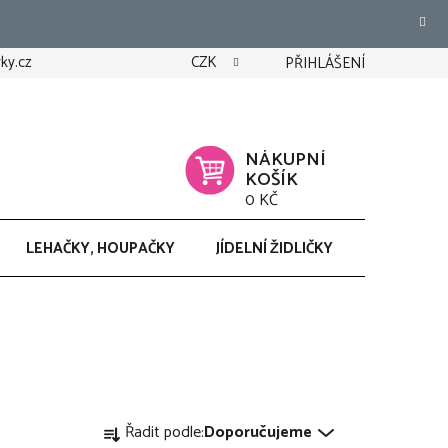
ky.cz
CZK
PŘIHLÁŠENÍ
NÁKUPNÍ
KOŠÍK
0 KČ
LEHAČKY, HOUPAČKY
JÍDELNÍ ŽIDLIČKY
CHODÍTK
Ř
Řadit podle:
Doporučujeme