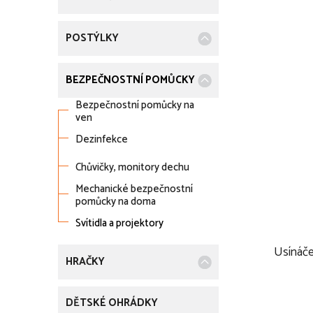
k
t
POSTÝLKY
ů
BEZPEČNOSTNÍ POMŮCKY
Bezpečnostní pomůcky na
ven
Dezinfekce
Chůvičky, monitory dechu
Mechanické bezpečnostní
pomůcky na doma
Svítidla a projektory
Usínáč
HRAČKY
DĚTSKÉ OHRÁDKY