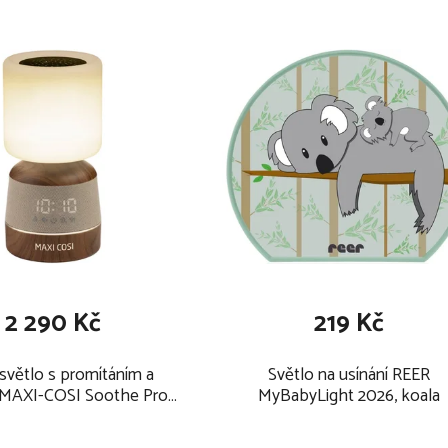
2 290 Kč
219 Kč
světlo s promítáním a
Světlo na usínání REER
MAXI-COSI Soothe Pro
MyBabyLight 2026, koala
6, elegance beige