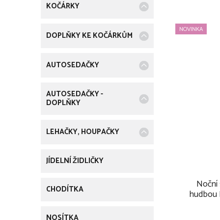
t
KOČÁRKY
r
V
i
r
e
NOVINKA
DOPLŇKY KE KOČÁRKŮM
ý
a
p
n
AUTOSEDAČKY
i
n
AUTOSEDAČKY -
s
DOPLŇKY
í
p
p
LEHAČKY, HOUPAČKY
r
a
JÍDELNÍ ŽIDLIČKY
o
n
d
Noční 
e
CHODÍTKA
hudbou 
u
202
l
NOSÍTKA