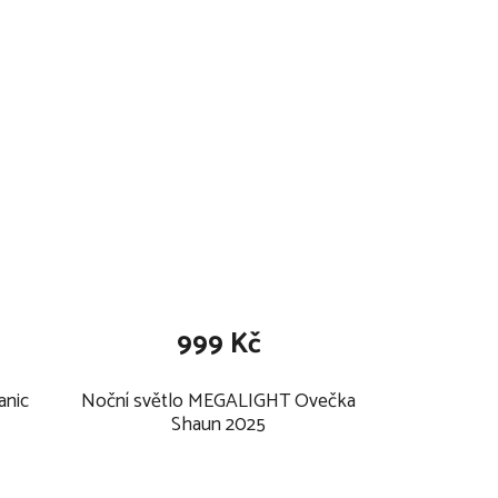
t
ů
999 Kč
anic
Noční světlo MEGALIGHT Ovečka
Shaun 2025