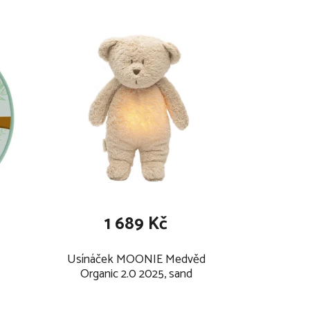
a
z
e
n
í
p
r
o
1 689 Kč
d
Usínáček MOONIE Medvěd
u
Organic 2.0 2025, sand
k