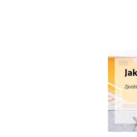
Ja
Zjistě