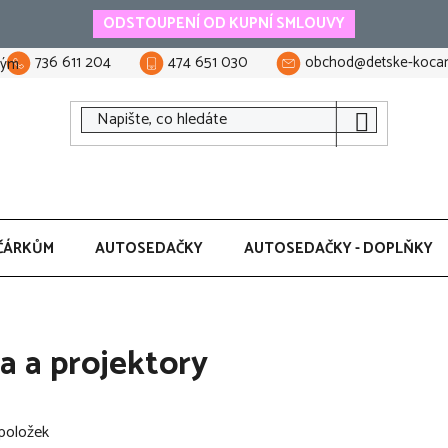
ODSTOUPENÍ OD KUPNÍ SMLOUVY
736 611 204
474 651 030
obchod@detske-kocar
tým
ČÁRKŮM
AUTOSEDAČKY
AUTOSEDAČKY - DOPLŇKY
la a projektory
položek