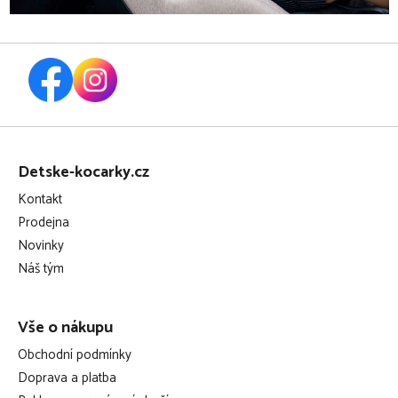
Z
á
Detske-kocarky.cz
p
Kontakt
a
Prodejna
t
Novinky
í
Náš tým
Vše o nákupu
Obchodní podmínky
Doprava a platba