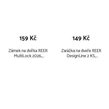
159 Kč
149 Kč
Zámek na dvířka REER
Zarážka na dveře REER
MultiLock 2026,
DesignLine 2 KS,
anthracite
anthracite