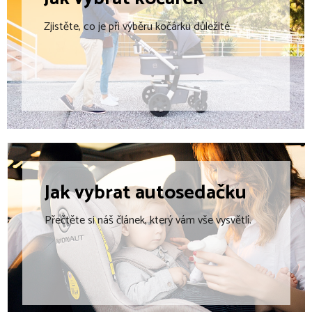
c
í
Zjistěte, co je při výběru kočárku důležité.
p
r
v
k
y
v
ý
p
i
s
u
Jak vybrat
autosedačku
Přečtěte si náš článek, který vám vše vysvětlí.