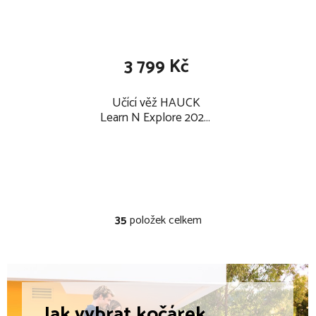
3 799 Kč
Učící věž HAUCK
Learn N Explore 2026,
black
35
položek celkem
O
v
l
á
d
a
Jak vybrat
kočárek