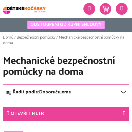
Přejít
Hledat
na
obsah
ODSTOUPENÍ OD KUPNÍ SMLOUVY
Domů
/
Bezpečnostní pomůcky
/
Mechanické bezpečnostní pomůcky na
doma
Mechanické bezpečnostní
pomůcky na doma
Ř
Řadit podle:
Doporučujeme
a
z
e
OTEVŘÍT FILTR
n
í
V