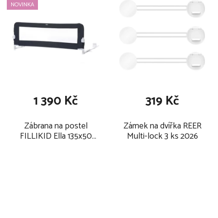
p
NOVINKA
ý
r
p
o
i
d
s
u
p
k
r
t
o
1 390 Kč
319 Kč
ů
d
u
Zábrana na postel
Zámek na dvířka REER
k
FILLIKID Ella 135x50
Multi-lock 3 ks 2026
t
cm 2026, darkgrey
melange
ů