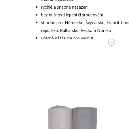
rychlé a snadné nasazení
bez nutnosti lepení či šroubování
vhodné pro: Německo, Švýcarsko, Francii, Cho
republiku, Bulharsko, Řecko a Norsko
včetně nástavce pro vyjmutí
materiál: plast
6 ks v balení
barva: bílá