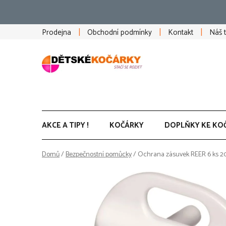
Přejít
na
obsah
Prodejna
Obchodní podmínky
Kontakt
Náš 
AKCE A TIPY !
KOČÁRKY
DOPLŇKY KE KO
Domů
/
Bezpečnostní pomůcky
/
Ochrana zásuvek REER 6 ks 2