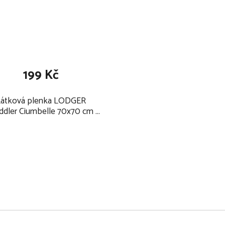
199 Kč
Látková plenka LODGER
dler Ciumbelle 70x70 cm 1
ks 2025, donkey