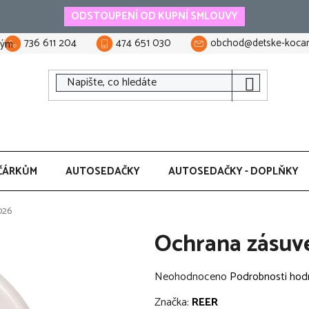
ODSTOUPENÍ OD KUPNÍ SMLOUVY
736 611 204
474 651 030
obchod@detske-kocar
tým
ČÁRKŮM
AUTOSEDAČKY
AUTOSEDAČKY - DOPLŇKY
026
Ochrana zásuv
Průměrné
Neohodnoceno
Podrobnosti hod
hodnocení
Značka:
REER