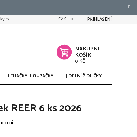
ky.cz
CZK
PŘIHLÁŠENÍ
NÁKUPNÍ
KOŠÍK
0 KČ
LEHAČKY, HOUPAČKY
JÍDELNÍ ŽIDLIČKY
CHODÍTK
ek REER 6 ks 2026
nocení