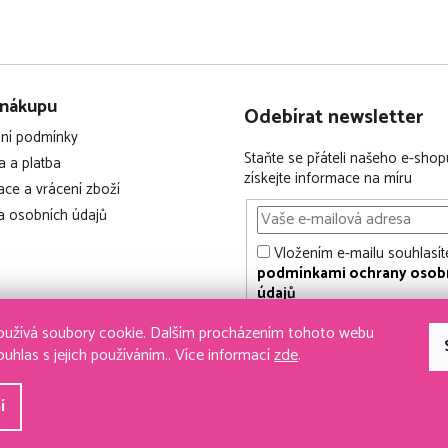
 nákupu
Odebírat newsletter
ní podmínky
Staňte se přáteli našeho e-shop
 a platba
získejte informace na míru
ce a vrácení zboží
 osobních údajů
Vložením e-mailu souhlasít
podmínkami ochrany osob
údajů
užívá soubory cookie. Dalším procházením tohoto webu
CHCI DOSTÁVAT NOVIN
ouhlas s jejich používáním.. Více informací
zde
.
í
 vyhrazena.