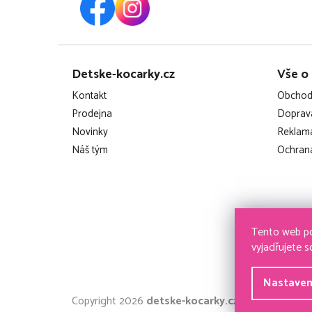
Z
Detske-kocarky.cz
Vše o
á
Kontakt
Obchod
p
Prodejna
Doprava
Novinky
Reklama
a
Náš tým
Ochrana
t
í
Tento web po
vyjadřujete s
Nastaven
Copyright 2026
detske-kocarky.cz
. Všechna práva