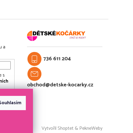
u a
736 611 204
e s
ních
obchod@detske-kocarky.cz
KY
Souhlasím
Vytvořil Shoptet
&
PekneWeby