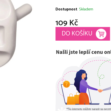
produktu
je
Dostupnost
Skladem
0,0
109 Kč
z
5
Měrná cena:
DO KOŠÍKU
hvězdiček.