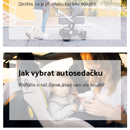
Zjistěte, co je při výběru kočárku důležité.
k
y
v
ý
p
i
s
u
Jak vybrat
autosedačku
Přečtěte si náš článek, který vám vše vysvětlí.