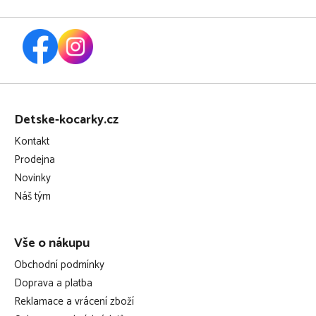
Z
á
Detske-kocarky.cz
p
Kontakt
a
Prodejna
t
Novinky
í
Náš tým
Vše o nákupu
Obchodní podmínky
Doprava a platba
Reklamace a vrácení zboží