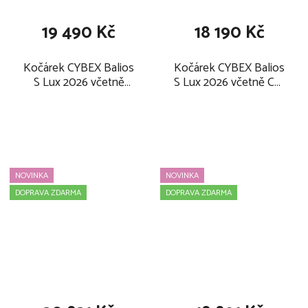
19 490 Kč
18 190 Kč
Kočárek CYBEX Balios
Kočárek CYBEX Balios
S Lux 2026 včetně
S Lux 2026 včetně Cot
Fold Cot, moon black
S Lux, moon black
(black frame)
(black frame)
NOVINKA
NOVINKA
DOPRAVA ZDARMA
DOPRAVA ZDARMA