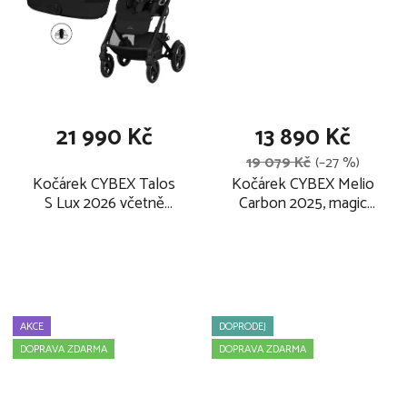
o
i
d
s
u
p
k
r
t
o
21 990 Kč
13 890 Kč
ů
d
19 079 Kč
(–27 %)
u
Kočárek CYBEX Talos
Kočárek CYBEX Melio
k
S Lux 2026 včetně
Carbon 2025, magic
t
Fold Cot, moon black
black včetně korby
(taupe frame)
moon black a adaptérů
ů
AKCE
DOPRODEJ
DOPRAVA ZDARMA
DOPRAVA ZDARMA