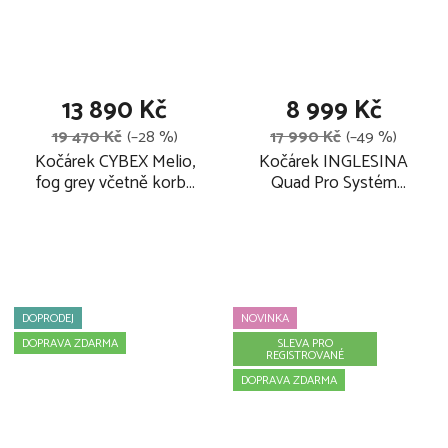
13 890 Kč
8 999 Kč
19 470 Kč
(–28 %)
17 990 Kč
(–49 %)
Kočárek CYBEX Melio,
Kočárek INGLESINA
fog grey včetně korby
Quad Pro Systém
canvas white a
podvozek Quad Black,
adaptérů
Ocean blue
DOPRODEJ
NOVINKA
DOPRAVA ZDARMA
SLEVA PRO
REGISTROVANÉ
DOPRAVA ZDARMA