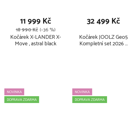
11 999 Kč
32 499 Kč
18 990 Kč
(–36 %)
Kočárek X-LANDER X-
Kočárek JOOLZ Geo5
Move , astral black
Kompletní set 2026 +
ZDARMA fusak a
pláštěnka, hazel brown
NOVINKA
NOVINKA
DOPRAVA ZDARMA
DOPRAVA ZDARMA