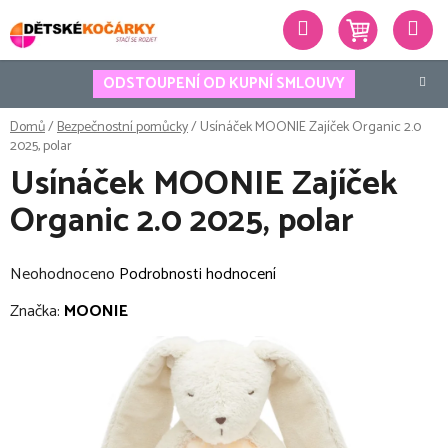
Přejít
Hledat
na
obsah
ODSTOUPENÍ OD KUPNÍ SMLOUVY
Domů
/
Bezpečnostní pomůcky
/
Usínáček MOONIE Zajíček Organic 2.0
2025, polar
Usínáček MOONIE Zajíček
Organic 2.0 2025, polar
Průměrné
Neohodnoceno
Podrobnosti hodnocení
hodnocení
Značka:
MOONIE
produktu
je
0,0
z
5