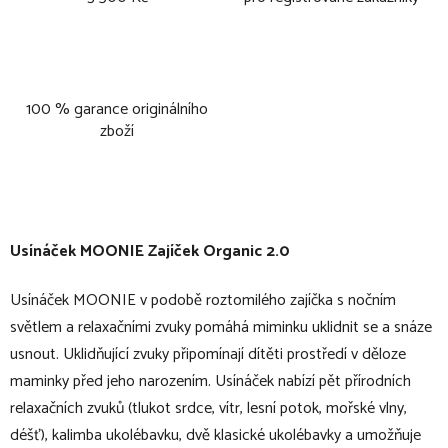
100 % garance originálního
zboží
Usínáček MOONIE Zajíček Organic 2.0
Usínáček MOONIE v podobě roztomilého zajíčka s nočním
světlem a relaxačními zvuky pomáhá miminku uklidnit se a snáze
usnout. Uklidňující zvuky připomínají dítěti prostředí v děloze
maminky před jeho narozením. Usínáček nabízí pět přírodních
relaxačních zvuků (tlukot srdce, vítr, lesní potok, mořské vlny,
déšť), kalimba ukolébavku, dvě klasické ukolébavky a umožňuje