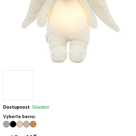
hvězdiček.
Dostupnost
Skladem
Vyberte barvu: