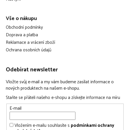
všechny materiály, ze kterých je zajíček MOONIE vyroben,
jsou certifikovány OEKO-TEX a jsou super jemné a
Vše o nákupu
příjemné na dotek
rozměry: 28 x 16 x 10,5 cm
Obchodní podmínky
Doprava a platba
Reklamace a vrácení zboží
Ochrana osobních údajů
Odebírat newsletter
Vložte svůj e-mail a my vám budeme zasílat informace o
nových produktech na našem e-shopu.
Staňte se přáteli našeho e-shopu a získejte informace na míru
E-mail
Vložením e-mailu souhlasíte s
podmínkami ochrany