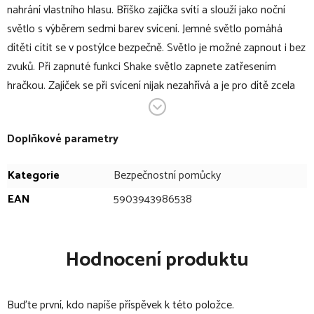
nahrání vlastního hlasu. Bříško zajíčka svítí a slouží jako noční
světlo s výběrem sedmi barev svícení. Jemné světlo pomáhá
dítěti cítit se v postýlce bezpečně. Světlo je možné zapnout i bez
zvuků. Při zapnuté funkci Shake světlo zapnete zatřesením
hračkou. Zajíček se při svícení nijak nezahřívá a je pro dítě zcela
bezpečný.
Zajíček je součástí produktové řady MOONIE Organic, vyráběné
Doplňkové parametry
z cetifikované organické bavlny, barvené netoxickými barvami.
Bavlna pochází z produkce bez použití pesticidů a toxických
Kategorie
Bezpečnostní pomůcky
hnojiv. Při pěstování organické bavlny se používá o 50% méně
vody ve srovnání s průmyslovým pěstováním. Výplň hračky tvoří
EAN
5903943986538
recyklovaný materiál.
V bodech:
Hodnocení produktu
usínáček v podobě roztomilého zajíčka
Buďte první, kdo napíše příspěvek k této položce.
vhodné pro děti od narození