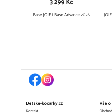
3 299 Kč
Base JOIE i-Base Advance 2026
JOIE
Z
Detske-kocarky.cz
Vše o
á
Kontakt
Obchod