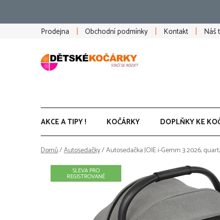
Přejít
na
obsah
Prodejna
Obchodní podmínky
Kontakt
Náš 
AKCE A TIPY !
KOČÁRKY
DOPLŇKY KE KO
Domů
/
Autosedačky
/
Autosedačka JOIE i-Gemm 3 2026, quart
SLEVA PRO
REGISTROVANÉ