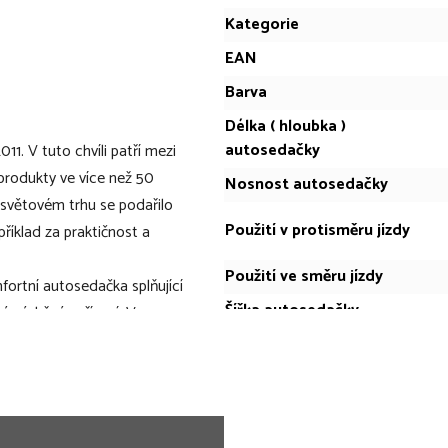
Kategorie
EAN
Barva
Délka ( hloubka )
autosedačky
11. V tuto chvíli patří mezi
 produkty ve více než 50
Nosnost autosedačky
a světovém trhu se podařilo
Použití v protisměru jízdy
říklad za praktičnost a
Použití ve směru jízdy
ortní autosedačka splňující
Šířka autosedačky
á zádržná zařízení. V
pečné místo pro přepravu
Váha autosedačky
jší a s vylepšenou
Výška autosedačky
osti, potěší autosedačka i
nové výplně a novou