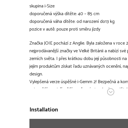
skupina i-Size
doporučená výška dítěte: 40 – 85 cm
doporučená váha dítěte: od narození do13 kg
pozice v autě: pouze proti směru jízdy
Značka JOIE pochází z Anglie. Byla založena v roce 20
nejprodávanější značky ve Velké Británii a nabízí své
zemích světa. I přes krátkou dobu její působnosti n
jejím produktům získat řadu uznávaných ocenění, nap
design.
Vylepšená verze úspěšné i-Gemm 2! Bezpečná a komf
nejnovější a nejpřísnější současný standard pro dětsk
krásném designu se skrývá nesmírně pohodlné a bez
dětí v automobilu. Nyní ještě bezpečnější, komfortně
Installation
ergonomií. I přes nekompromisní bezpečnostní vlastn
milovníky designových výrobků. i-Gemm 3 obsahuje 