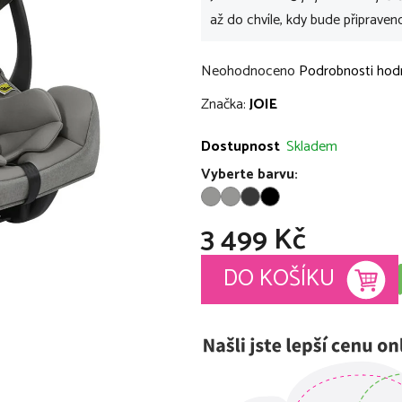
až do chvíle, kdy bude připraven
Průměrné
Neohodnoceno
Podrobnosti hod
hodnocení
Značka:
JOIE
produktu
je
Dostupnost
Skladem
0,0
Vyberte barvu:
z
5
3 499 Kč
hvězdiček.
Měrná cena:
DO KOŠÍKU