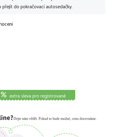
o přejít do pokračovací autosedačky.
nocení
extra sleva pro registrované