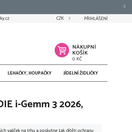
ky.cz
CZK
PŘIHLÁŠENÍ
NÁKUPNÍ
KOŠÍK
0 KČ
LEHAČKY, HOUPAČKY
JÍDELNÍ ŽIDLIČKY
CHODÍTK
OIE i-Gemm 3 2026,
ích vajíček na trhu a poskytne tak dítěti ochranu