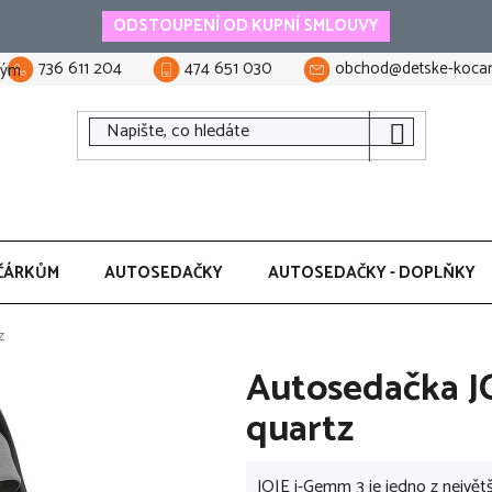
ODSTOUPENÍ OD KUPNÍ SMLOUVY
736 611 204
474 651 030
obchod@detske-kocar
tým
ČÁRKŮM
AUTOSEDAČKY
AUTOSEDAČKY - DOPLŇKY
z
Autosedačka J
quartz
JOIE i-Gemm 3 je jedno z největš