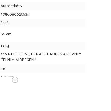
Autosedačky
5056080623634
šedá
66 cm
13 kg
ano NEPOUŽÍVEJTE NA SEDADLE S AKTIVNÍM
ČELNÍM AIRBEGEM !
ne
43,5 cm
4,85 kg
58,5 cm