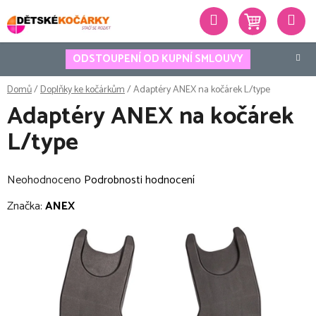
Přejít
Hledat
na
obsah
ODSTOUPENÍ OD KUPNÍ SMLOUVY
Domů
/
Doplňky ke kočárkům
/
Adaptéry ANEX na kočárek L/type
Adaptéry ANEX na kočárek
L/type
Průměrné
Neohodnoceno
Podrobnosti hodnocení
hodnocení
Značka:
ANEX
produktu
je
0,0
z
5
hvězdiček.