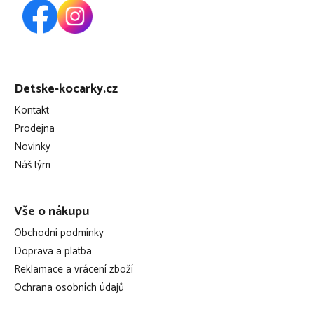
Z
á
Detske-kocarky.cz
p
Kontakt
a
Prodejna
t
Novinky
í
Náš tým
Vše o nákupu
Obchodní podmínky
Doprava a platba
Reklamace a vrácení zboží
Ochrana osobních údajů