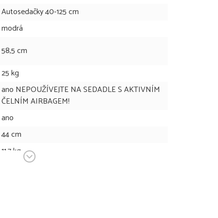
Autosedačky 40-125 cm
modrá
58,5 cm
25 kg
ano NEPOUŽÍVEJTE NA SEDADLE S AKTIVNÍM
ČELNÍM AIRBAGEM!
ano
44 cm
11,7 kg
58 - 77 cm