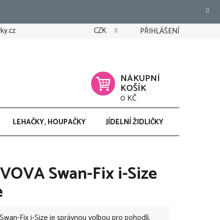
ky.cz
CZK
PŘIHLÁŠENÍ
NÁKUPNÍ
KOŠÍK
0 KČ
LEHAČKY, HOUPAČKY
JÍDELNÍ ŽIDLIČKY
CHODÍTK
VOVA Swan-Fix i-Size
e
-Fix i-Size je správnou volbou pro pohodlí,