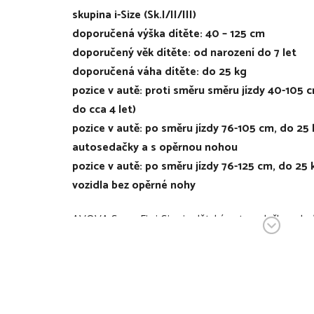
skupina i-Size (Sk.I/II/III)
doporučená výška dítěte: 40 – 125 cm
doporučený věk dítěte: od narození do 7 let
doporučená váha dítěte: do 25 kg
pozice v autě: proti směru směru jízdy 40-105 c
do cca 4 let)
pozice v autě: po směru jízdy 76-105 cm, do 25 
autosedačky a s opěrnou nohou
pozice v autě: po směru jízdy 76-125 cm, do 25
vozidla bez opěrné nohy
AVOVA Swan-Fix i-Size je dětská autosedačka schv
iSize pro děti pro děti s výškou 40-125 cm (přibližně 
má prodloužené použití až do 25 kg (skupina 0/1/2).
105 cm proti směru jízdy, od 76cm do 105 po směru 
do 125 cm po směru jízdy s pásy vozidla bez opěrné