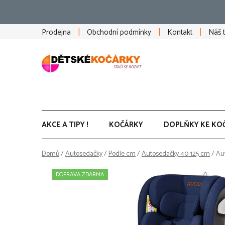
Přejít
na
obsah
Prodejna
Obchodní podmínky
Kontakt
Náš 
AKCE A TIPY !
KOČÁRKY
DOPLŇKY KE KO
Domů
/
Autosedačky
/
Podle cm
/
Autosedačky 40-125 cm
/
Au
DOPRAVA ZDARMA