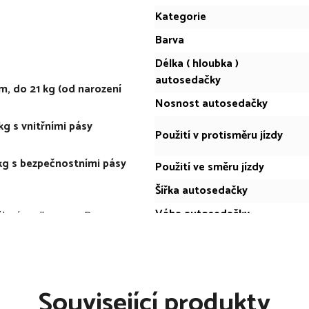
Kategorie
Barva
Délka ( hloubka )
autosedačky
m, do 21 kg (od narození
Nosnost autosedačky
kg s vnitřními pásy
Použití v protisměru jízdy
 kg s bezpečnostními pásy
Použití ve směru jízdy
Šířka autosedačky
Váha autosedačky
álená podle normy R129-
0-7 let), tedy od narození a
Výška autosedačky
 Používá se od narození do
s vnitřními pásy a od 100
 nohy. ISOFIXové konektory
Související produkty