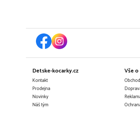
Z
Detske-kocarky.cz
Vše o
á
Kontakt
Obchod
p
Prodejna
Doprava
Novinky
Reklama
a
Náš tým
Ochrana
t
í