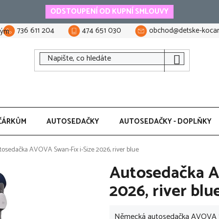
ODSTOUPENÍ OD KUPNÍ SMLOUVY
736 611 204
474 651 030
obchod@detske-kocar
tým
ČÁRKŮM
AUTOSEDAČKY
AUTOSEDAČKY - DOPLŇKY
tosedačka AVOVA Swan-Fix i-Size 2026, river blue
Autosedačka A
2026, river blu
Německá autosedačka AVOVA Swan