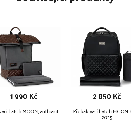
ci do vozidla, jsou
výšují stabilitu a
ky i pohodlnou změnu její
u směrech, max.165° při
vova Swan-Fix i-Size nabízí
edačky, včetně systému
 autosedačky zabraňuje
ízdách. Vestavěný systém
proti bočnímu nárazu a je
nstalaci. Autosedačka je
 kinetickou energii 4x víc
1 990 Kč
2 850 Kč
ulární s výplní z paměťové
e flexibilně používat po
vací batoh MOON, anthrazit
Přebalovací batoh MOON 
2025
pěna zajišťuje kombinaci