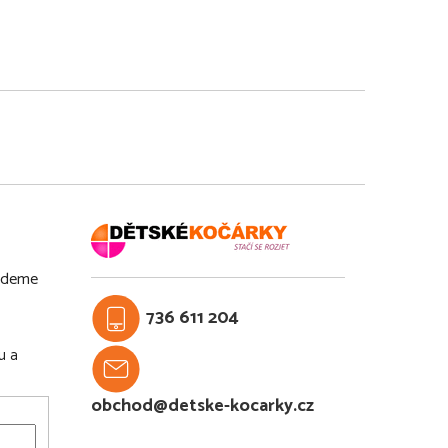
budeme
736 611 204
u a
obchod@detske-kocarky.cz