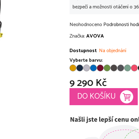
bezpečí a možnosti otáčení o 36
Průměrné
Neohodnoceno
Podrobnosti hod
hodnocení
Značka:
AVOVA
produktu
je
Dostupnost
Na objednání
0,0
Vyberte barvu:
z
5
9 290 Kč
hvězdiček.
Měrná cena:
DO KOŠÍKU