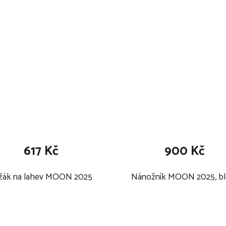
 s tělesnou výškou 40 – 125
5 cm
třními pásy autosedačky a s
bezpečnostními pásy vozidla
617 Kč
900 Kč
jednoduchou instalaci
ečnostním tlačítkem
žák na lahev MOON 2025
Nánožník MOON 2025, bl
a pohodlnou změnu
utí dítěte z autosedačky