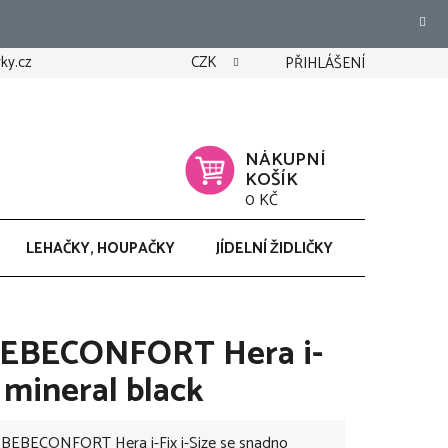
ky.cz
CZK
PŘIHLÁŠENÍ
NÁKUPNÍ
KOŠÍK
0 KČ
LEHAČKY, HOUPAČKY
JÍDELNÍ ŽIDLIČKY
CHODÍTK
BEBECONFORT Hera i-
, mineral black
 BEBECONFORT Hera i-Fix i-Size se snadno