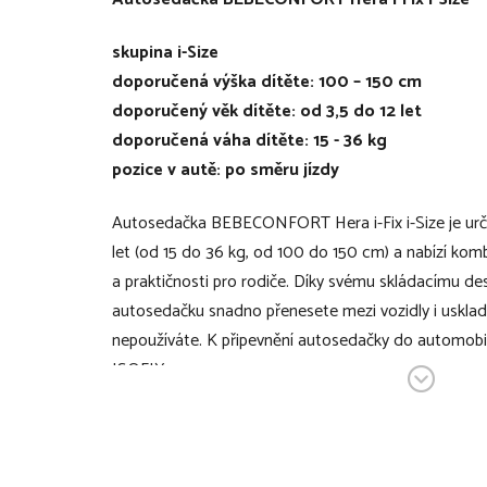
skupina i-Size
doporučená výška dítěte: 100 – 150 cm
doporučený věk dítěte: od 3,5 do 12 let
doporučená váha dítěte: 15 - 36 kg
pozice v autě: po směru jízdy
Autosedačka BEBECONFORT Hera i-Fix i-Size je urče
let (od 15 do 36 kg, od 100 do 150 cm) a nabízí kom
a praktičnosti pro rodiče. Díky svému skládacímu de
autosedačku snadno přenesete mezi vozidly i uskladn
nepoužíváte. K připevnění autosedačky do automobi
ISOFIX.
V bodech:
autosedačka určená pro děti od 3,5 roku do t