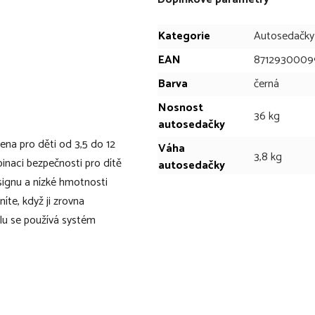
Kategorie
Autosedačky
EAN
8712930009
Barva
černá
Nosnost
36 kg
autosedačky
na pro děti od 3,5 do 12
Váha
3,8 kg
binaci bezpečnosti pro dítě
autosedačky
signu a nízké hmotnosti
íte, když ji zrovna
lu se používá systém
ělesné výšky 150 cm