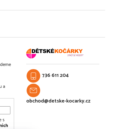
budeme
736 611 204
u a
obchod@detske-kocarky.cz
e s
ních