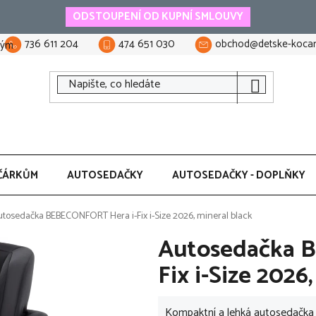
ODSTOUPENÍ OD KUPNÍ SMLOUVY
736 611 204
474 651 030
obchod@detske-kocar
tým
ČÁRKŮM
AUTOSEDAČKY
AUTOSEDAČKY - DOPLŇKY
tosedačka BEBECONFORT Hera i-Fix i-Size 2026, mineral black
Autosedačka 
Fix i-Size 2026
Kompaktní a lehká autosedačka