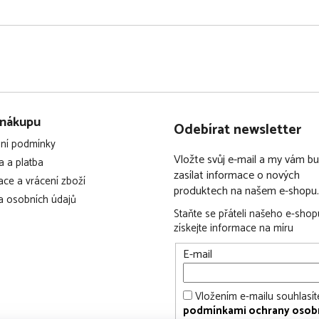
 přizpůsobení autosedačky
nášení a skladování
ní autosedačky bez použití
 nákupu
e bez úchytů Isofix
Odebírat newsletter
ní podmínky
ormy i-Size (R129)
Vložte svůj e-mail a my vám 
 a platba
zasílat informace o nových
ce a vrácení zboží
produktech na našem e-shopu.
 osobních údajů
Staňte se přáteli našeho e-shop
získejte informace na míru
E-mail
Vložením e-mailu souhlasít
podmínkami ochrany osob