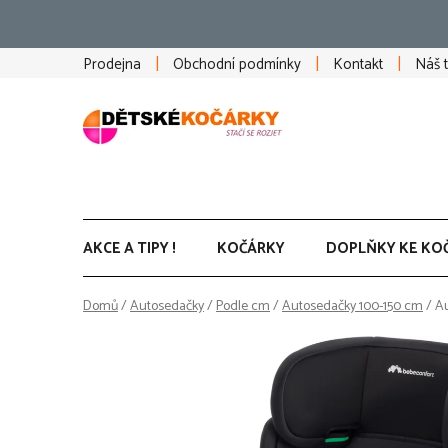
Přejít
na
obsah
Prodejna
Obchodní podmínky
Kontakt
Náš 
AKCE A TIPY !
KOČÁRKY
DOPLŇKY KE KO
Domů
/
Autosedačky
/
Podle cm
/
Autosedačky 100-150 cm
/
Au