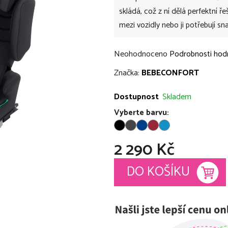
skládá, což z ní dělá perfektní ř
mezi vozidly nebo ji potřebují sn
Průměrné
Neohodnoceno
Podrobnosti hod
hodnocení
Značka:
BEBECONFORT
produktu
je
Dostupnost
Skladem
0,0
Vyberte barvu:
z
5
2 290 Kč
hvězdiček.
Měrná cena:
DO KOŠÍKU