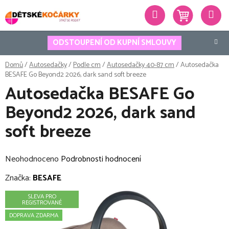
Přejít
Hledat
na
obsah
ODSTOUPENÍ OD KUPNÍ SMLOUVY
Domů
/
Autosedačky
/
Podle cm
/
Autosedačky 40-87 cm
/
Autosedačka
BESAFE Go Beyond2 2026, dark sand soft breeze
Autosedačka BESAFE Go
Beyond2 2026, dark sand
soft breeze
Průměrné
Neohodnoceno
Podrobnosti hodnocení
hodnocení
Značka:
BESAFE
produktu
SLEVA PRO
je
REGISTROVANÉ
0,0
DOPRAVA ZDARMA
z