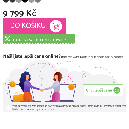
9 799 Kč
Měrná cena:
DO KOŠÍKU
extra sleva pro registrované