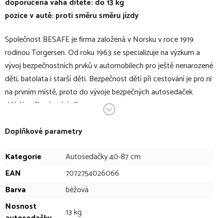
doporučená váha dítěte: do 13 kg
pozice v autě: proti směru směru jízdy
Společnost BESAFE je firma založená v Norsku v roce 1919
rodinou Torgersen. Od roku 1963 se specializuje na výzkum a
vývoj bezpečnostních prvků v automobilech pro ještě nenarozené
děti, batolata i starší děti. Bezpečnost dětí při cestování je pro ni
na prvním místě, proto do vývoje bezpečných autosedaček
vkládá veškeré své úsilí.
Autosedačka BESAFE Go Beyond2 pro novorozence s modulem
Doplňkové parametry
Active Lay Flat™, s pětibodovými pásy, instalací na rotační
základnu nebo na pás, je součástí konceptu Beyond. Funkce
Kategorie
Autosedačky 40-87 cm
Active Lay Flat™ zajišťuje bezpečný a pohodlný spánek během
EAN
7072754026066
jízdy. V případě nehody se automaticky nastaví do sedící pozice.
Barva
béžová
Rukojeť pro přenášení vám umožní snadno přenést mimo vůz.
Nosnost
Rukojeť můžete jednoduše ovládat pouze jednou rukou a
13 kg