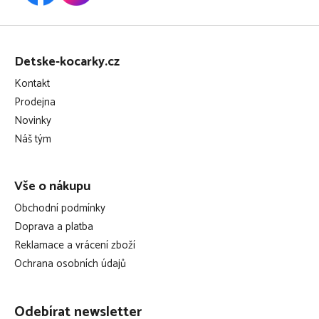
Z
á
Detske-kocarky.cz
p
Kontakt
a
Prodejna
t
Novinky
í
Náš tým
Vše o nákupu
Obchodní podmínky
Doprava a platba
Reklamace a vrácení zboží
Ochrana osobních údajů
Odebírat newsletter