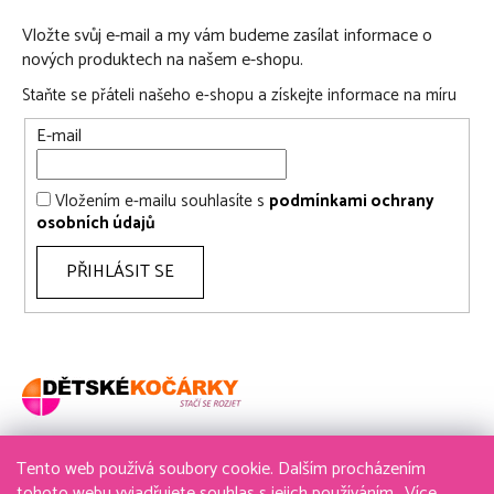
Vložte svůj e-mail a my vám budeme zasílat informace o
nových produktech na našem e-shopu.
Staňte se přáteli našeho e-shopu a získejte informace na míru
E-mail
Vložením e-mailu souhlasíte s
podmínkami ochrany
osobních údajů
PŘIHLÁSIT SE
Tento web používá soubory cookie. Dalším procházením
736 611 204
tohoto webu vyjadřujete souhlas s jejich používáním.. Více