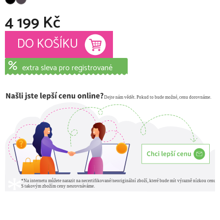
4 199 Kč
Měrná cena:
DO KOŠÍKU
extra sleva pro registrované