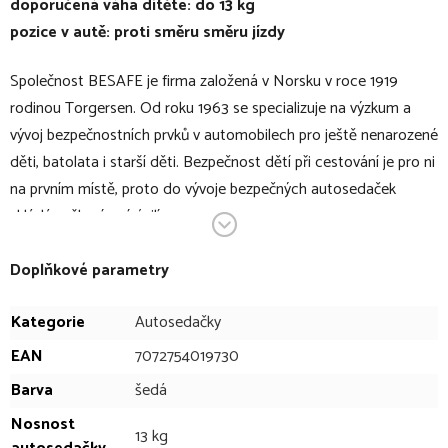
doporučená váha dítěte: do 13 kg
pozice v autě: proti směru směru jízdy
Společnost BESAFE je firma založená v Norsku v roce 1919
rodinou Torgersen. Od roku 1963 se specializuje na výzkum a
vývoj bezpečnostních prvků v automobilech pro ještě nenarozené
děti, batolata i starší děti. Bezpečnost dětí při cestování je pro ni
na prvním místě, proto do vývoje bezpečných autosedaček
vkládá veškeré své úsilí.
Dětská autosedačka BESAFE iZi Go Modular i-Size X2 je vhodná
pro děti od narození do cca 1 roku. Autosedačka se snadno
Doplňkové parametry
vyjme ze základny a když jste venku, můžete ji kamkoliv vzít s
Kategorie
Autosedačky
sebou či připevnit na konstrukci vašeho kočárku. Autosedačku lze
také do vozidla uchytit pomocí vnitřního pásu auta, což
EAN
7072754019730
umožňuje její připevnění i na sedadlo spolujezdce. To je ideální v
Barva
šedá
situaci, kdy budete cestovat s miminkem sami. iZi Go Modular
Nosnost
X2 i-Size je první autosedačkou konceptu iZi Modular. Když vaše
13 kg