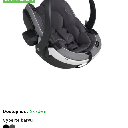
5
hvězdiček.
Dostupnost
Skladem
Vyberte barvu: