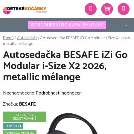
Přejít
Hledat
na
obsah
ODSTOUPENÍ OD KUPNÍ SMLOUVY
Domů
/
Autosedačky
/
Autosedačka BESAFE iZi Go Modular i-Size X2 2026,
metallic mélange
Autosedačka BESAFE iZi Go
Modular i-Size X2 2026,
metallic mélange
Průměrné
Neohodnoceno
Podrobnosti hodnocení
hodnocení
Značka:
BESAFE
produktu
SLEVA PRO
je
REGISTROVANÉ
0,0
DOPRODEJ
z
DOPRAVA ZDARMA