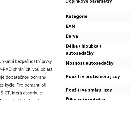
Doplňkové parametry
Kategorie
EAN
Barva
Délka ( hloubka )
autosedačky
nikátní bezpečnostní prvky
Nosnost autosedačky
-PAD chrání citlivou oblast
Použití v protisměru jízdy
ťuje dodatečnou ochranu
es kyčle. Pro ochranu při
Použití ve směru jízdy
SICT, která absorbuje
Šířka autosedačky
bylo maximálně chráněno ze
ání konektorů ISOFIX
Váha autosedačky
 instalaci, aniž by došlo k
Výška autosedačky
 navíc minimalizuje pohyb