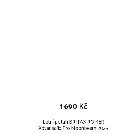
ochrana krku a hrudníku pomocí pěnové pod
optimalizované umístění pásu SecureGuard
pokročilá ochrana proti bočnímu nárazu SICT
Flip & Grow – snadný přechod z 5-ti bodovéh
robustní pás Top Tether minimalizuje pohyb se
její stabilitu
opěrka hlavy ve tvaru V
pohodlné, měkké polstrování
snadno snímatelný a pratelný potah
1 690 Kč
Letní potah BRITAX RÖMER
Advansafix Pro Moonbeam 2025