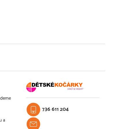
budeme
736 611 204
u a