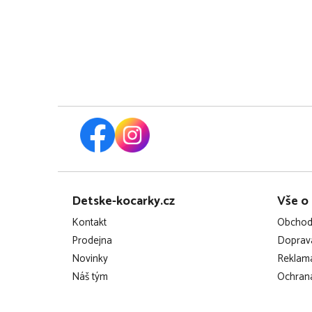
Z
Detske-kocarky.cz
Vše o
á
Kontakt
Obchod
p
Prodejna
Doprava
Novinky
Reklama
a
Náš tým
Ochrana
t