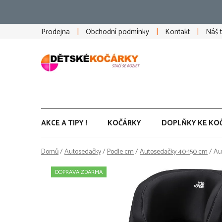
Přejít
na
obsah
Prodejna
Obchodní podmínky
Kontakt
Náš 
AKCE A TIPY !
KOČÁRKY
DOPLŇKY KE KO
Domů
/
Autosedačky
/
Podle cm
/
Autosedačky 40-150 cm
/
Au
DOPRAVA ZDARMA