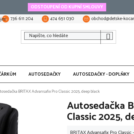
ODSTOUPENÍ OD KUPNÍ SMLOUVY
736 611 204
474 651 030
obchod@detske-kocar
tým
ČÁRKŮM
AUTOSEDAČKY
AUTOSEDAČKY - DOPLŇKY
tosedačka BRITAX Advansafix Pro Classic 2025, deep black
Autosedačka B
Classic 2025, d
BRITAX Advansafix Pro Classic -