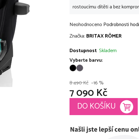
rostoucímu dítěti a bez komprom
Průměrné
Neohodnoceno
Podrobnosti hod
hodnocení
Značka:
BRITAX RÖMER
produktu
je
Dostupnost
Skladem
0,0
Vyberte barvu:
z
5
hvězdiček.
8 490 Kč
–16 %
7 090 Kč
Měrná cena:
DO KOŠÍKU