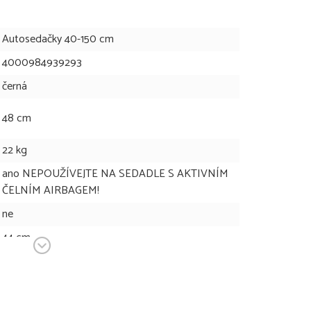
Autosedačky 40-150 cm
4000984939293
černá
48 cm
22 kg
ano NEPOUŽÍVEJTE NA SEDADLE S AKTIVNÍM
ČELNÍM AIRBAGEM!
ne
44 cm
10 kg
60 - 83 cm