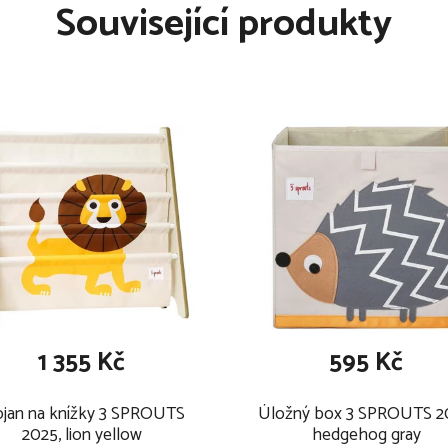
výkonné chrániče hrudníku, do
Související produkty
ako XP-Pad a SecureGuard
 zajišťují jeho maximální
přizpůsobí měnícím se
ího pásu, který má
bodový pás vašeho vozu.
12 let (do 150 cm)
sign v kombinaci s tou
laci autosedačky
1 355 Kč
595 Kč
očnímu nárazu
ojan na knížky 3 SPROUTS
Úložný box 3 SPROUTS 2
2025, lion yellow
hedgehog gray