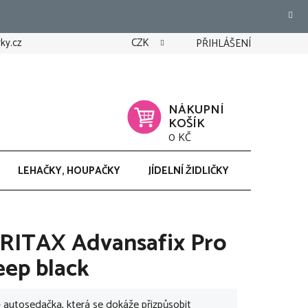
ky.cz
CZK
PŘIHLÁŠENÍ
NÁKUPNÍ
KOŠÍK
0 KČ
LEHAČKY, HOUPAČKY
JÍDELNÍ ŽIDLIČKY
CHODÍTK
RITAX Advansafix Pro
eep black
 autosedačka, která se dokáže přizpůsobit