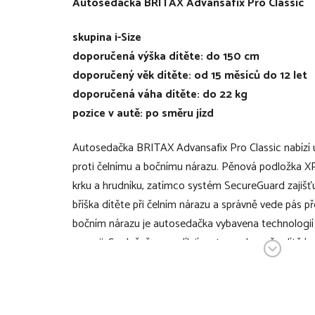
Autosedačka BRITAX Advansafix Pro Classic
skupina i-Size
doporučená výška dítěte: do 150 cm
doporučený věk dítěte: od 15 měsíců do 12 let
doporučená váha dítěte: do 22 kg
pozice v autě: po směru jízd
Autosedačka BRITAX Advansafix Pro Classic nabízí u
proti čelnímu a bočnímu nárazu. Pěnová podložka XP
krku a hrudníku, zatímco systém SecureGuard zajiš
bříška dítěte při čelním nárazu a správně vede pás př
bočním nárazu je autosedačka vybavena technologií 
energii. Společně se podílejí na tom, aby vaše dítě 
všech stran a při jakékoliv nehodě. Nezávislé ovlád
zajišťuje rychlou, jednoduchou a především bezpečnou
poškození sedadel vozidla. Robustní pás Top Tether