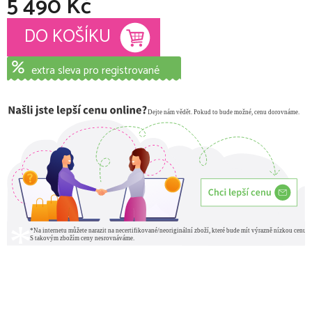
5 490 Kč
Měrná cena:
DO KOŠÍKU
extra sleva pro registrované