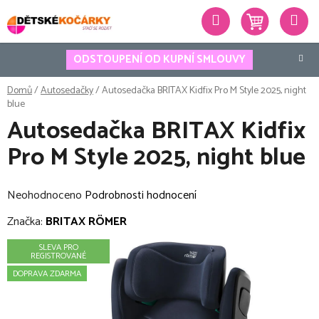
Přejít
Hledat
na
obsah
ODSTOUPENÍ OD KUPNÍ SMLOUVY
Domů
/
Autosedačky
/
Autosedačka BRITAX Kidfix Pro M Style 2025, night
blue
Autosedačka BRITAX Kidfix
Pro M Style 2025, night blue
Průměrné
Neohodnoceno
Podrobnosti hodnocení
hodnocení
Značka:
BRITAX RÖMER
produktu
SLEVA PRO
je
REGISTROVANÉ
0,0
DOPRAVA ZDARMA
z
5