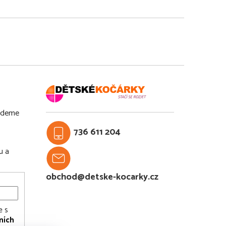
budeme
736 611 204
u a
obchod@detske-kocarky.cz
e s
ních