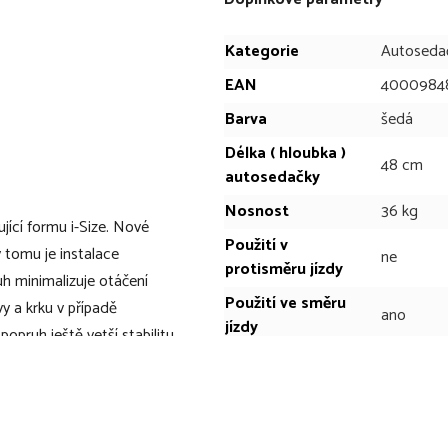
Kategorie
Autoseda
EAN
4000984
Barva
šedá
Délka ( hloubka )
48 cm
autosedačky
Nosnost
36 kg
ící formu i-Size. Nové
Použití v
 tomu je instalace
ne
protisměru jízdy
h minimalizuje otáčení
Použití ve směru
vy a krku v případě
ano
jízdy
opruh ještě vetší stabilitu
Šířka autosedačky
44 cm
rdním upevňovacím
í děti a lze jednoduše
Výška autosedačky
60 cm
pro větší děti. Funkce
přenastavit z