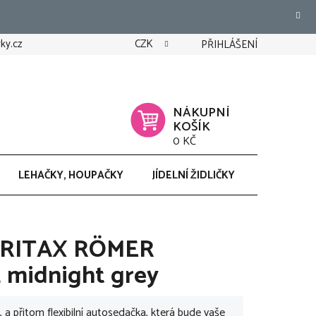
ky.cz
CZK
PŘIHLÁŠENÍ
NÁKUPNÍ
KOŠÍK
0 KČ
LEHAČKY, HOUPAČKY
JÍDELNÍ ŽIDLIČKY
CHODÍTK
BRITAX RÖMER
, midnight grey
 a přitom flexibilní autosedačka, která bude vaše