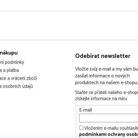
3bodový bezpečnostní pás
 max 22 kg
 nákupu
 ISOFIX
Odebírat newsletter
ní podmínky
Vložte svůj e-mail a my vám 
le na sobě, díky tomu je
 a platba
zasílat informace o nových
ce a vrácení zboží
produktech na našem e-shopu.
 osobních údajů
eště vetší stabilitu a
Staňte se přáteli našeho e-shop
získejte informace na míru
zuje otáčení autosedačky
E-mail
y a krku v případě
na cestě, bez toho abyste
Vložením e-mailu souhlasít
podmínkami ochrany osob
 funkce