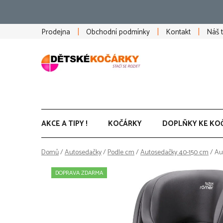
Přejít
na
obsah
Prodejna
Obchodní podmínky
Kontakt
Náš 
AKCE A TIPY !
KOČÁRKY
DOPLŇKY KE KO
Domů
/
Autosedačky
/
Podle cm
/
Autosedačky 40-150 cm
/
Au
DOPRAVA ZDARMA