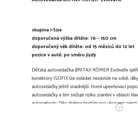
skupina i-Size
doporučená výška dítěte: 76 – 150 cm
doporučený věk dítěte: od 15 měsíců do 12 let
pozice v autě: po směru jízdy
Dětská autosedačka BRITAX RÖMER Evolvafix splňuj
konektory ISOFIX lze ovládat nezávisle na sobě, díky
autosedačky ještě snadnější. Horní upevňovací popru
autosedačky a tím snižuje riziko zranění v oblasti hla
autonehody. Díky dvěma bodům pro ukotvení zajistí p
a bezpečí pro vaše dítě než autosedačky se standa
popruhem. Autosedačka má zabudovaný pás pro menš
nastavit na autosedačku s vysokou zádovou opěrkou 
FLIP GROW umožní pomocí pár jednoduchých kroků 