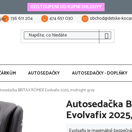
ODSTOUPENÍ OD KUPNÍ SMLOUVY
736 611 204
474 651 030
obchod@detske-kocar
tým
ČÁRKŮM
AUTOSEDAČKY
AUTOSEDAČKY - DOPLŇKY
tosedačka BRITAX RÖMER Evolvafix 2025, midnight grey
Autosedačka 
Evolvafix 2025
Evolvafix je maximálně bezpečná,