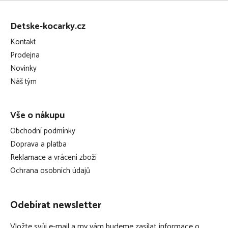
Z
á
Detske-kocarky.cz
p
Kontakt
a
Prodejna
t
Novinky
í
Náš tým
Vše o nákupu
Obchodní podmínky
Doprava a platba
Reklamace a vrácení zboží
Ochrana osobních údajů
Odebírat newsletter
Vložte svůj e-mail a my vám budeme zasílat informace o