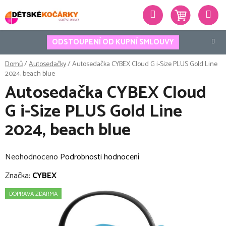
Přejít
Hledat
na
obsah
ODSTOUPENÍ OD KUPNÍ SMLOUVY
Domů
/
Autosedačky
/
Autosedačka CYBEX Cloud G i-Size PLUS Gold Line
2024, beach blue
Autosedačka CYBEX Cloud
G i-Size PLUS Gold Line
2024, beach blue
Průměrné
Neohodnoceno
Podrobnosti hodnocení
hodnocení
Značka:
CYBEX
produktu
DOPRAVA ZDARMA
je
0,0
z