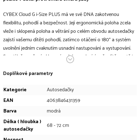
CYBEX Cloud G i-Size PLUS má ve své DNA zakotvenou
flexibilitu, pohodlí a bezpečnost. Její ergonomická poloha zcela
vleže i sklopená poloha a větrání po celém obvodu autosedačky
zajistí vašemu dítěti pohodlí, zatímco otáčení o 180° a systém
uvolnění jedním cvaknutím usnadní nastupování a vystupování.
Speciálně navržená sklopená poloha podepírá vaše dítě v autě i
mimo něj a pomáhá jeho držení těla v průběhu růstu.
Nastupování a vystupování z vozu je mnohem snazší díky
Doplňkové parametry
inovativnímu otočení o 180° a systému uvolnění jedním
Kategorie
Autosedačky
cvaknutím. Autosedačka Cloud G i-Size PLUS poskytuje rodičům
větší klid na duši díky systému lineární ochrany při bočním nárazu
EAN
4063846431359
Plus, což zajišťuje o 15 % vyšší ochranu při bočním nárazu.
Barva
modrá
Certifikace pro použití v letadle znamená, že můžete zajistit
Délka ( hloubka )
bezpečnost svého dítěte na rodinných výletech. V rámci rodiny
68 - 72 cm
autosedačky
Modular G je základna G vhodná jak pro autosedačku Cloud G i-
Nosnost