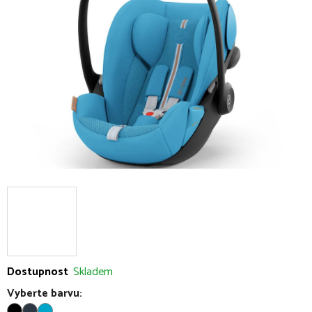
5
hvězdiček.
Dostupnost
Skladem
Vyberte barvu: