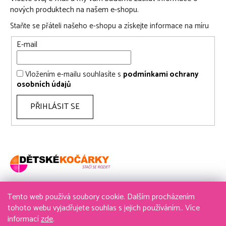
nových produktech na našem e-shopu.
Staňte se přáteli našeho e-shopu a získejte informace na míru
E-mail
Vložením e-mailu souhlasíte s
podmínkami ochrany
osobních údajů
PŘIHLÁSIT SE
Tento web používá soubory cookie. Dalším procházením
736 611 204
tohoto webu vyjadřujete souhlas s jejich používáním.. Více
informací
zde
.