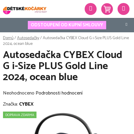
Přejít
Hledat
na
obsah
ODSTOUPENÍ OD KUPNÍ SMLOUVY
Domů
/
Autosedačky
/
Autosedačka CYBEX Cloud G i-Size PLUS Gold Line
2024, ocean blue
Autosedačka CYBEX Cloud
G i-Size PLUS Gold Line
2024, ocean blue
Průměrné
Neohodnoceno
Podrobnosti hodnocení
hodnocení
Značka:
CYBEX
produktu
DOPRAVA ZDARMA
je
0,0
z