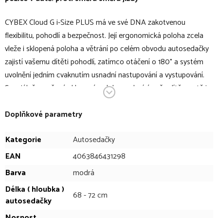
CYBEX Cloud G i-Size PLUS má ve své DNA zakotvenou
flexibilitu, pohodlí a bezpečnost. Její ergonomická poloha zcela
vleže i sklopená poloha a větrání po celém obvodu autosedačky
zajistí vašemu dítěti pohodlí, zatímco otáčení o 180° a systém
uvolnění jedním cvaknutím usnadní nastupování a vystupování.
Speciálně navržená sklopená poloha podepírá vaše dítě v autě i
mimo něj a pomáhá jeho držení těla v průběhu růstu.
Nastupování a vystupování z vozu je mnohem snazší díky
Doplňkové parametry
inovativnímu otočení o 180° a systému uvolnění jedním
Kategorie
Autosedačky
cvaknutím. Autosedačka Cloud G i-Size PLUS poskytuje rodičům
větší klid na duši díky systému lineární ochrany při bočním nárazu
EAN
4063846431298
Plus, což zajišťuje o 15 % vyšší ochranu při bočním nárazu.
Barva
modrá
Certifikace pro použití v letadle znamená, že můžete zajistit
Délka ( hloubka )
bezpečnost svého dítěte na rodinných výletech. V rámci rodiny
68 - 72 cm
autosedačky
Modular G je základna G vhodná jak pro autosedačku Cloud G i-
Nosnost