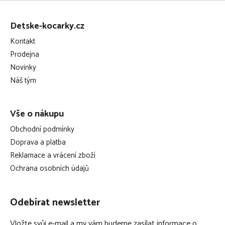
Z
á
Detske-kocarky.cz
p
Kontakt
a
Prodejna
t
Novinky
í
Náš tým
Vše o nákupu
Obchodní podmínky
Doprava a platba
Reklamace a vrácení zboží
Ochrana osobních údajů
Odebírat newsletter
Vložte svůj e-mail a my vám budeme zasílat informace o