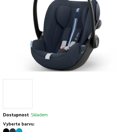
5
hvězdiček.
Dostupnost
Skladem
Vyberte barvu: