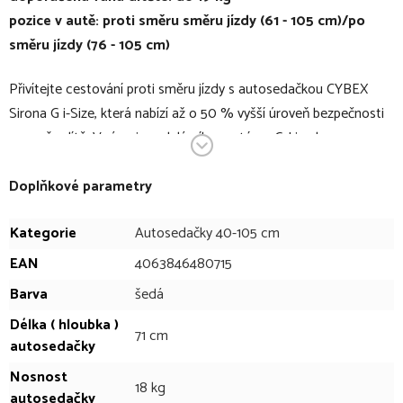
pozice v autě: proti směru směru jízdy (61 - 105 cm)/po
směru jízdy (76 - 105 cm)
Přivítejte cestování proti směru jízdy s autosedačkou CYBEX
Sirona G i-Size, která nabízí až o 50 % vyšší úroveň bezpečnosti
pro vaše dítě. V rámci modulárního systému G-Line lze
autosedačky Cloud G i-Size a Sirona G i-Size nasadit na základnu
Base G (není součástí) a zajistit tak bezpečné cestování pro děti
Doplňkové parametry
od narození až do 105 cm (cca 4 roky). Díky inovativnímu
Kategorie
Autosedačky 40-105 cm
mechanismu otáčení o 360° je snadné dostat dítě do správné
polohy pro nastupování a vystupování, a to i když je sedačka
EAN
4063846480715
nakloněná. Otáčejte sedačku jednou rukou: to je mnohem
Barva
šedá
rychlejší a mnohem lepší pro vaše záda. Zjednodušená lineární
Délka ( hloubka )
ochrana při bočním nárazu v kombinaci se skořepinou tlumící
71 cm
autosedačky
náraz a speciálně navrženou opěrkou hlavy poskytuje dítěti
Nosnost
zvýšenou ochranu při bočním nárazu, takže je na každé cestě v
18 kg
autosedačky