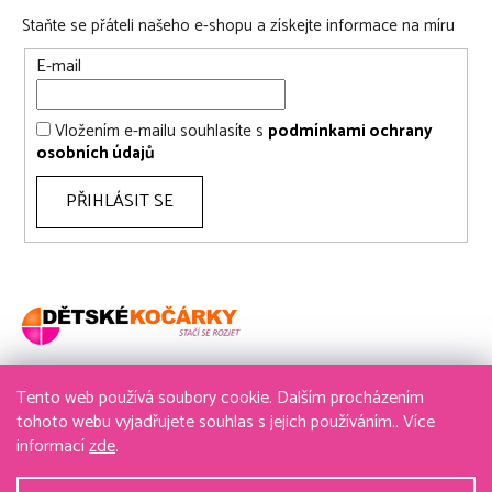
Staňte se přáteli našeho e-shopu a získejte informace na míru
E-mail
Vložením e-mailu souhlasíte s
podmínkami ochrany
osobních údajů
PŘIHLÁSIT SE
Tento web používá soubory cookie. Dalším procházením
736 611 204
tohoto webu vyjadřujete souhlas s jejich používáním.. Více
informací
zde
.
obchod@detske-kocarky.cz