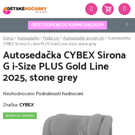
Přejít
Hledat
na
obsah
ODSTOUPENÍ OD KUPNÍ SMLOUVY
Domů
/
Autosedačky
/
Podle cm
/
Autosedačky 40-105 cm
/
Autosedačka
CYBEX Sirona G i-Size PLUS Gold Line 2025, stone grey
Autosedačka CYBEX Sirona
G i-Size PLUS Gold Line
2025, stone grey
Průměrné
Neohodnoceno
Podrobnosti hodnocení
hodnocení
Značka:
CYBEX
produktu
DOPRAVA ZDARMA
je
0,0
z