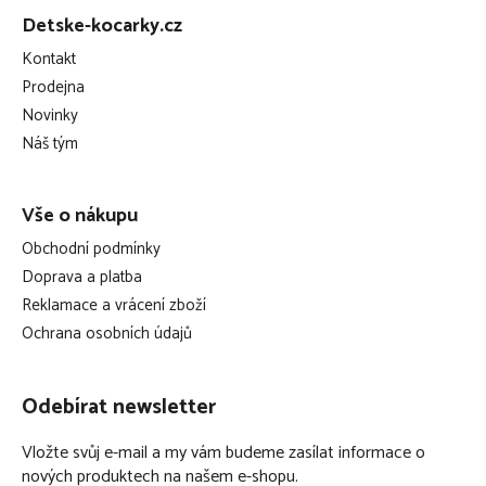
á
dodatečnou stabilitu zajišťuje chytře navržená opěrná
Detske-kocarky.cz
p
noha
Kontakt
a
bezpečnostní nastavení tlačítka Driving Direction Control
Prodejna
t
(D.D.C.) zajišťuje, že autosedačku Cloud G i-Size lze připojit
Novinky
í
a používat pouze v poloze proti směru jízdy
Náš tým
2 další nastavení umožňují rozhodnout, zda se
autosedačka Sirona G i-Size používá ve směru nebo proti
Vše o nákupu
směru jízdy
Obchodní podmínky
Doprava a platba
Reklamace a vrácení zboží
Ochrana osobních údajů
Odebírat newsletter
Vložte svůj e-mail a my vám budeme zasílat informace o
nových produktech na našem e-shopu.