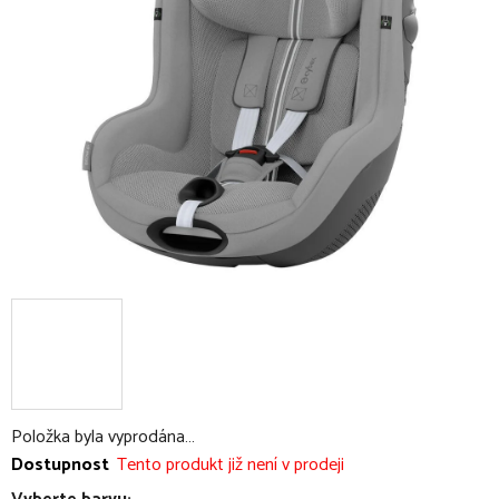
5
hvězdiček.
Položka byla vyprodána…
Dostupnost
Tento produkt již není v prodeji