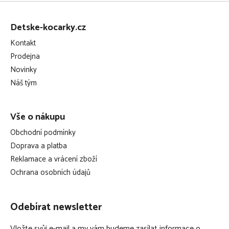
Z
á
Detske-kocarky.cz
p
Kontakt
a
Prodejna
t
Novinky
í
Náš tým
Vše o nákupu
Obchodní podmínky
Doprava a platba
Reklamace a vrácení zboží
Ochrana osobních údajů
Odebírat newsletter
Vložte svůj e-mail a my vám budeme zasílat informace o