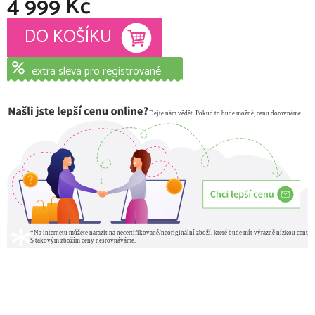
4 999 Kč
Měrná cena:
DO KOŠÍKU
extra sleva pro registrované