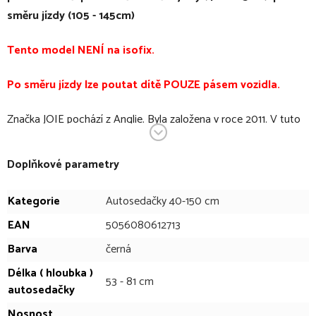
směru jízdy (105 - 145cm)
Tento model NENÍ na isofix.
Po směru jízdy lze poutat dítě POUZE pásem vozidla.
Značka JOIE pochází z Anglie. Byla založena v roce 2011. V tuto
chvíli patří mezi nejprodávanější značky ve Velké Británii a nabízí
své produkty ve více než 50 zemích světa. I přes krátkou dobu
Doplňkové parametry
její působnosti na světovém trhu se podařilo jejím produktům
získat řadu uznávaných ocenění, například za praktičnost a
Kategorie
Autosedačky 40-150 cm
design.
EAN
5056080612713
Autosedačka Every Stage™ R129 je nejflexibilnější sedačka, jakou
Barva
černá
lze mít. Unikátní autosedačka schválená od narození až do
36kg! Autosedačka nabízí možnost cestovat v bezpečnější
Délka ( hloubka )
53 - 81 cm
autosedačky
pozici proti směru jízdy pro děti až do výšky 105 cm, tedy do cca
4 let. Every Stage™ R129 navíc nabízí systém ochrany proti
Nosnost