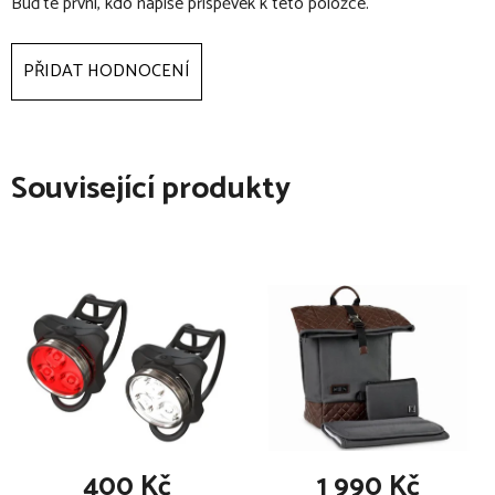
Grow Together™ - systém nastavení výšky pásů a
Buďte první, kdo napíše příspěvek k této položce.
podhlavníku zároveň, bez nutnosti provlékání pásů
5-ti bodové pásy s polstrováním
PŘIDAT HODNOCENÍ
skryté přihrádky pro uschování postroje poté, co jej již není
potřeba
velké množství odnímatelných výplní pro zajištění
Související produkty
maximálního pohodlí v každé fázi používání autosedačky
luxusní polstrovaný potah z vysoce kvalitních materiálů lze
prát v pračce
zabudovaná vnitřní ventilace
postranní síťované kapsy na drobnosti
400 Kč
1 990 Kč