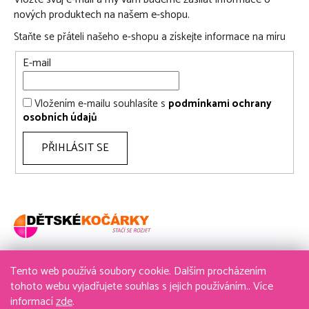
nových produktech na našem e-shopu.
Staňte se přáteli našeho e-shopu a získejte informace na míru
E-mail
Vložením e-mailu souhlasíte s
podmínkami ochrany
osobních údajů
PŘIHLÁSIT SE
Tento web používá soubory cookie. Dalším procházením
736 611 204
tohoto webu vyjadřujete souhlas s jejich používáním.. Více
informací
zde
.