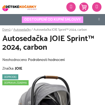
Přejít
Hledat
na
obsah
ODSTOUPENÍ OD KUPNÍ SMLOUVY
Domů
/
Autosedačky
/
Autosedačka JOIE Sprint™ 2024, carbon
Autosedačka JOIE Sprint™
2024, carbon
Průměrné
Neohodnoceno
Podrobnosti hodnocení
hodnocení
Značka:
JOIE
produktu
DOPRODEJ
je
DOPRAVA ZDARMA
0,0
z
5
hvězdiček.