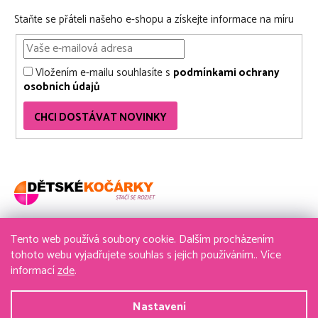
Staňte se přáteli našeho e-shopu a získejte informace na míru
Vložením e-mailu souhlasíte s
podmínkami ochrany
osobních údajů
CHCI DOSTÁVAT NOVINKY
Tento web používá soubory cookie. Dalším procházením
736 611 204
tohoto webu vyjadřujete souhlas s jejich používáním.. Více
informací
zde
.
obchod@detske-kocarky.cz
Nastavení