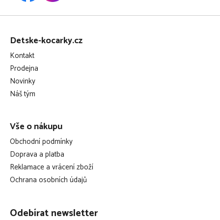
Z
á
Detske-kocarky.cz
p
Kontakt
a
Prodejna
t
Novinky
í
Náš tým
Vše o nákupu
Obchodní podmínky
Doprava a platba
Reklamace a vrácení zboží
Ochrana osobních údajů
Odebírat newsletter