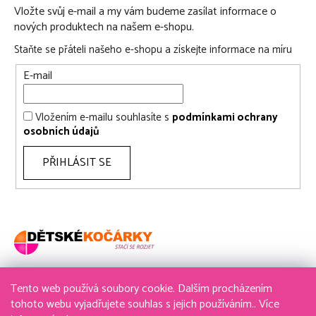
Vložte svůj e-mail a my vám budeme zasílat informace o
nových produktech na našem e-shopu.
Staňte se přáteli našeho e-shopu a získejte informace na míru
E-mail
Vložením e-mailu souhlasíte s
podmínkami ochrany
osobních údajů
PŘIHLÁSIT SE
Tento web používá soubory cookie. Dalším procházením
736 611 204
tohoto webu vyjadřujete souhlas s jejich používáním.. Více