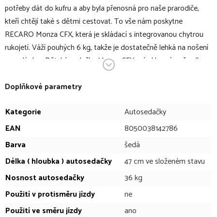
potřeby dát do kufru a aby byla přenosná pro naše prarodiče,
kteří chtějí také s dětmi cestovat. To vše nám poskytne
RECARO Monza CFX, která je skládací s integrovanou chytrou
rukojetí. Váží pouhých 6 kg, takže je dostatečně lehká na nošení
po celý den. Dětská sedačka Monza CFX má sklopné opěradlo.
Pokud je sedadlo přepravováno mimo vůz nebo v zavazadlovém
prostoru, lze opěradlo sklopit naplocho na plochu sedadla a
Doplňkové parametry
zabírat tak velmi málo místa. Pro snadné přenášení je v zadní
Kategorie
Autosedačky
části skořepiny integrováno držadlo.
Sedačku lze použít pro tříapůlleté batole až po dvanáctileté dítě.
EAN
8050038142786
Opěrka hlavy roste s dítětem a ramenní křídla nabízejí dostatek
Barva
šedá
prostoru. Aby bylo rostoucímu dítěti poskytnuto dostatek
Délka ( hloubka ) autosedačky
47 cm ve složeném stavu
prostoru, aniž by byla ohrožena bezpečnost, jsou ramenní křídla
Nosnost autosedačky
36 kg
Monza Compact FX pohyblivá. To znamená, že se vnitřní prostor
automaticky rozšiřuje a přizpůsobuje velikosti těla dítěte.
Použití v protisměru jízdy
ne
Odnímatelné chrániče lze rychle a jednoduše upevnit na dětskou
Použití ve směru jízdy
ano