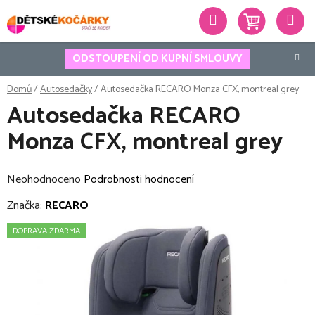
Přejít
Hledat
na
obsah
ODSTOUPENÍ OD KUPNÍ SMLOUVY
Domů
/
Autosedačky
/
Autosedačka RECARO Monza CFX, montreal grey
Autosedačka RECARO
Monza CFX, montreal grey
Průměrné
Neohodnoceno
Podrobnosti hodnocení
hodnocení
Značka:
RECARO
produktu
DOPRAVA ZDARMA
je
0,0
z
5
hvězdiček.