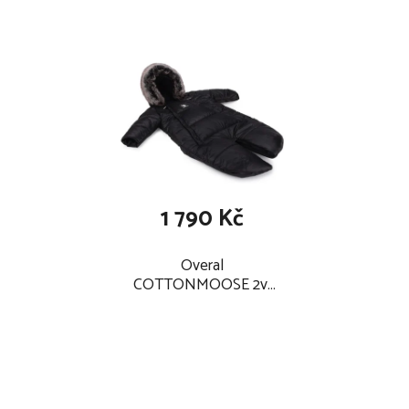
od 15 měsíců (od cca 76 cm) může být sedačka umístěna i
po směru jízdy
unikátní otočný mechanismus usnadňuje i připoutání dítěte
systém boční ochrany SPS chrání dítě v případě bočního
nárazu
nastavitelná vložka pro novorozence poskytuje pohodlí a
bezpečí dítěti od narození
8 poloh opěrky hlavyumožňuje přizpůsobit autosedačku
1 790 Kč
výšce rostoucího dítěte
3 polohy náklonu nabízí pohodlí při spánku i při pozorování
Overal
okolí z okna auta
COTTONMOOSE 2v1
5-ti bodové bezpečnostní pásy se pro snazší manipulaci s
2024, black
dítětem snadnou připnou k bokům autosedačky
od výšky 100 cm (cca od 4 let) se dítě v autosedačce
poutá bezpečnostními pásy vozidla
při poutání dítěte bezpečnostními pásy vozidla se 5-ti