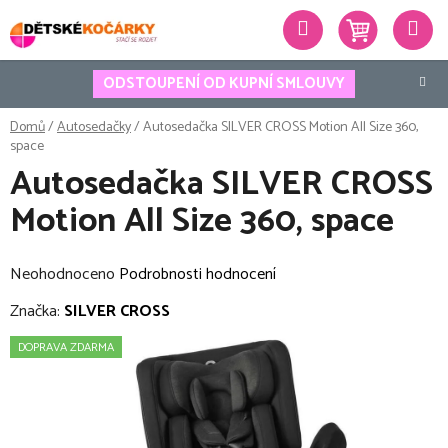
Přejít
Hledat
na
obsah
ODSTOUPENÍ OD KUPNÍ SMLOUVY
Domů
/
Autosedačky
/
Autosedačka SILVER CROSS Motion All Size 360,
space
Autosedačka SILVER CROSS
Motion All Size 360, space
Průměrné
Neohodnoceno
Podrobnosti hodnocení
hodnocení
Značka:
SILVER CROSS
produktu
DOPRAVA ZDARMA
je
0,0
z
5