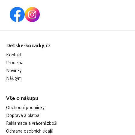
bodové pásy autosedačky snadno skryjí do vnitřku
autosedačky
autosedačka je potažena kombinací měkké, prodyšné
bambusové tkaniny
Z
textilie použité na potahy jsou vyráběné s ohledem na
á
udržitelnost životního prostředí z recyklovaných PET lahví
Detske-kocarky.cz
p
snímatelný potah je možno prát v pračce
Kontakt
a
Prodejna
t
Novinky
í
Náš tým
Vše o nákupu
Obchodní podmínky
Doprava a platba
Reklamace a vrácení zboží
Ochrana osobních údajů