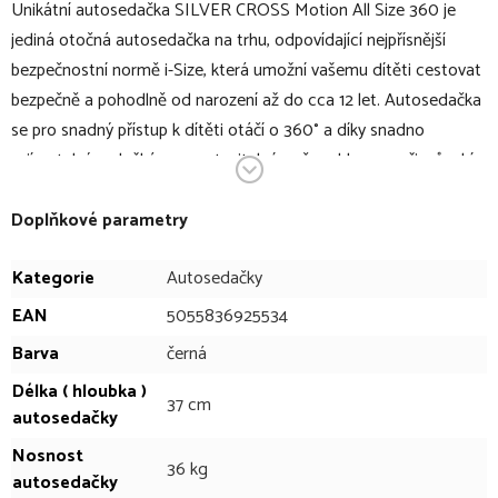
Unikátní autosedačka SILVER CROSS Motion All Size 360 je
jediná otočná autosedačka na trhu, odpovídající nejpřísnější
bezpečnostní normě i-Size, která umožní vašemu dítěti cestovat
bezpečně a pohodlně od narození až do cca 12 let. Autosedačka
se pro snadný přístup k dítěti otáčí o 360° a díky snadno
vyjímatelným vložkám a nastavitelné opěrce hlavy se přizpůsobí
velikosti dítěte.
Sedák otočný o 360° umožňuje výběr mezi polohou po nebo
Doplňkové parametry
proti směru jízdy. Sezení proti směru jízdy zajišťuje vyšší ochranu
Kategorie
Autosedačky
hlavy a krku dítěte. Autosedačka umožňuje použití proti směru
jízdy až do cca 4 let (do 105 cm, do 18,5 kg). Od 15 měsíců (od
EAN
5055836925534
cca 76 cm) může být sedačka umístěna i po směru jízdy. Otočný
Barva
černá
sedák usnadňuje i připoutání dítěte.
Délka ( hloubka )
Autosedačka se do auta připevňuje s pomocí úchytů Isofix.
37 cm
autosedačky
Podpůrná noha v případě nárazu pomáhá udržet autosedačku na
Nosnost
místě. Systém boční ochrany SPS chrání dítě v případě bočního
36 kg
autosedačky
nárazu.