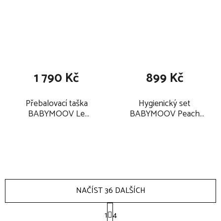
1 790 Kč
899 Kč
Přebalovací taška
Hygienický set
BABYMOOV Le
BABYMOOV Peach
Champs Elysées 2025,
2025
yellow
NAČÍST 36 DALŠÍCH
S
1
t
4