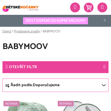
Přejít
Hledat
na
obsah
ODSTOUPENÍ OD KUPNÍ SMLOUVY
Domů
/
Prodávané značky
/
BABYMOOV
BABYMOOV
OTEVŘÍT FILTR
Ř
Řadit podle:
Doporučujeme
a
z
V
e
NOVINKA
NOVINKA
ý
n