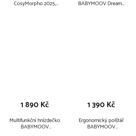
CosyMorpho 2025,
BABYMOOV Dreamy
blue fresh
2025
1 890 Kč
1 390 Kč
Multifunkční hnízdečko
Ergonomický polštář
BABYMOOV
BABYMOOV
CloudNest 2025
CosyDream FRESH