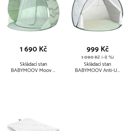
p
í
i
p
s
r
p
o
r
d
o
u
1 690 Kč
999 Kč
d
k
1 090 Kč
(–8 %)
u
t
Skládací stan
Skládací stan
k
ů
BABYMOOV Moov &
BABYMOOV Anti-UV
t
Protect 2026, green
2026, provence
lagoon
ů