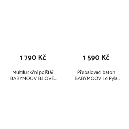
1 790 Kč
1 590 Kč
Multifunkční polštář
Přebalovací batoh
BABYMOOV B.LOVE ,
BABYMOOV Le Pyla
wind blue
2025, burgundy