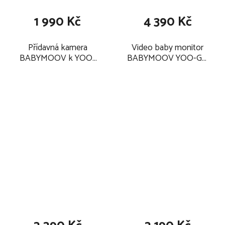
1 990 Kč
4 390 Kč
Přídavná kamera
Video baby monitor
BABYMOOV k YOO-
BABYMOOV YOO-GO
MASTER Twist 2025
PLUS 2025