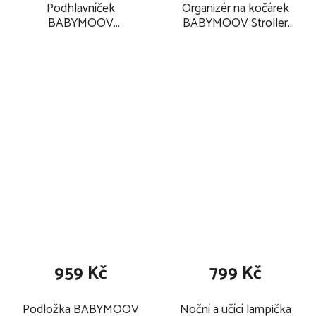
Podhlavníček
Organizér na kočárek
BABYMOOV
BABYMOOV Stroller
LoveNest Original
Bag 2025, black
2025, Pinky
959 Kč
799 Kč
Podložka BABYMOOV
Noční a učící lampička