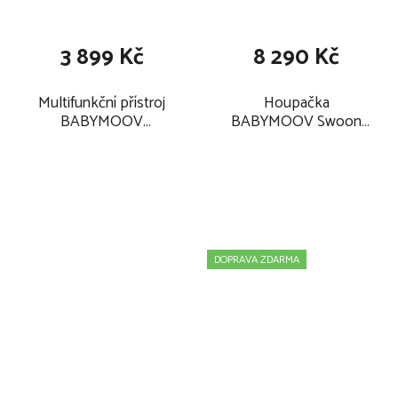
3 899 Kč
8 290 Kč
Multifunkční přístroj
Houpačka
BABYMOOV
BABYMOOV Swoon
Nutribaby+ 2025, loft
Evolution Connect
white + 15 sáčků ISY
2025, mocca
DOPRAVA ZDARMA