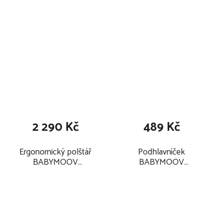
2 290 Kč
489 Kč
Ergonomický polštář
Podhlavníček
BABYMOOV
BABYMOOV
CosyDream+ 2025,
LoveNest + Fresh
smokey relook
2025, smokey