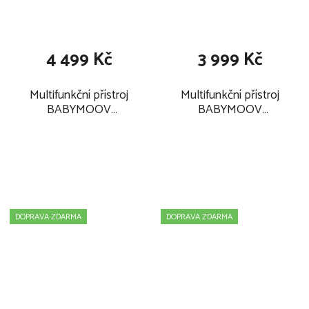
4 499 Kč
3 999 Kč
Multifunkční přístroj
Multifunkční přístroj
BABYMOOV
BABYMOOV
Nutribaby Glass 2025,
Nutribaby+ XL 2025
Celadon Green
DOPRAVA ZDARMA
DOPRAVA ZDARMA