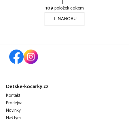
r
O
á
109
položek celkem
v
n
l
k
NAHORU
á
o
d
v
a
á
c
n
í
í
p
r
v
k
Z
y
á
v
Detske-kocarky.cz
p
ý
Kontakt
a
p
Prodejna
i
t
s
Novinky
í
u
Náš tým