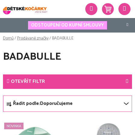
Přejít
Hledat
na
obsah
ODSTOUPENÍ OD KUPNÍ SMLOUVY
Domů
/
Prodávané značky
/
BADABULLE
BADABULLE
OTEVŘÍT FILTR
Ř
Řadit podle:
Doporučujeme
a
z
V
e
NOVINKA
ý
n