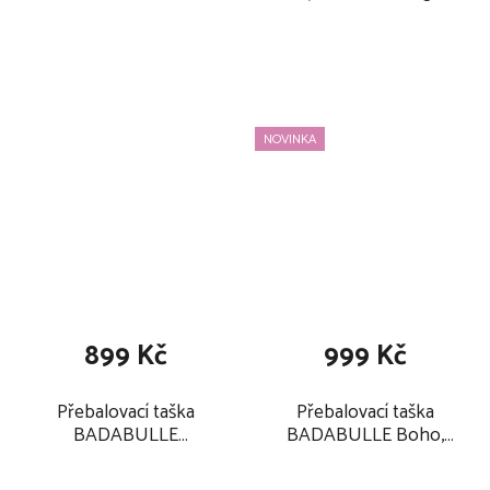
Multipocket, dark blue
NOVINKA
899 Kč
999 Kč
Přebalovací taška
Přebalovací taška
BADABULLE
BADABULLE Boho,
Pocketstyle 2025,
grey
black camel