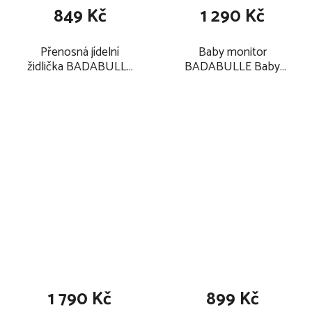
849 Kč
1 290 Kč
Přenosná jídelní
Baby monitor
židlička BADABULLE
BADABULLE Baby
Yummy Travel 2025
Online 300m+ 2025
1 790 Kč
899 Kč