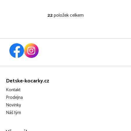
22
položek celkem
O
v
l
á
d
a
c
í
Z
p
r
á
Detske-kocarky.cz
v
p
k
Kontakt
a
y
Prodejna
t
v
Novinky
ý
í
Náš tým
p
i
s