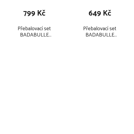
799 Kč
649 Kč
Přebalovací set
Přebalovací set
BADABULLE
BADABULLE
Change&Go 2025
Pockets&Go 2025