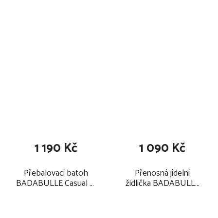
1 190 Kč
1 090 Kč
Přebalovací batoh
Přenosná jídelní
BADABULLE Casual &
židlička BADABULLE
Go 2025
Home & Go, bears