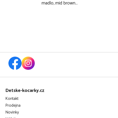
madlo, mid brown
carbon
Z
á
Detske-kocarky.cz
p
Kontakt
a
Prodejna
t
Novinky
í