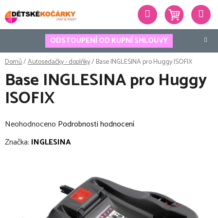
Přejít
Hledat
na
obsah
ODSTOUPENÍ OD KUPNÍ SMLOUVY
Domů
/
Autosedačky - doplňky
/
Base INGLESINA pro Huggy ISOFIX
Base INGLESINA pro Huggy
ISOFIX
Průměrné
Neohodnoceno
Podrobnosti hodnocení
hodnocení
Značka:
INGLESINA
produktu
je
0,0
z
5
hvězdiček.