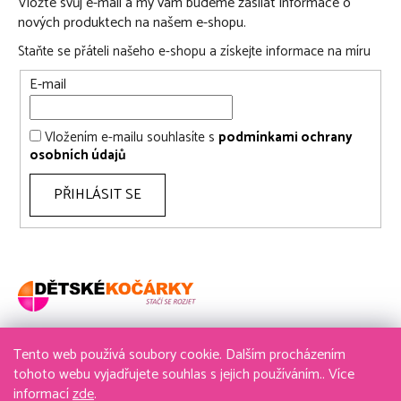
Vložte svůj e-mail a my vám budeme zasílat informace o
nových produktech na našem e-shopu.
Staňte se přáteli našeho e-shopu a získejte informace na míru
E-mail
Vložením e-mailu souhlasíte s
podmínkami ochrany
osobních údajů
PŘIHLÁSIT SE
Tento web používá soubory cookie. Dalším procházením
736 611 204
tohoto webu vyjadřujete souhlas s jejich používáním.. Více
informací
zde
.