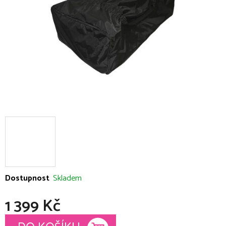
hvězdiček.
Dostupnost
Skladem
1 399 Kč
Měrná cena: