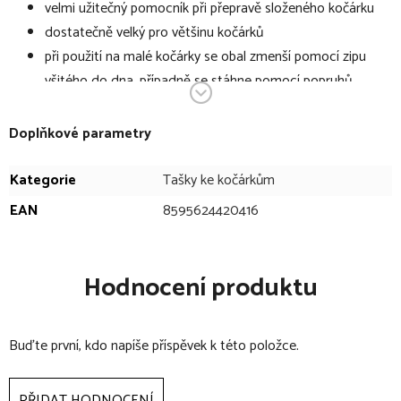
velmi užitečný pomocník při přepravě složeného kočárku
dostatečně velký pro většinu kočárků
při použití na malé kočárky se obal zmenší pomocí zipu
všitého do dna, případně se stáhne pomocí popruhů
popruhy jsou dostatečně pevné i k pohodlné přepravě na
rameni
Doplňkové parametry
při cestování autem ochrání kufr automobilu před
znečištěním od špinavých koleček kočárku
Kategorie
Tašky ke kočárkům
při cestování letadlem ochrání kočárek před znečištěním a
EAN
8595624420416
poškozením kočárku
v domácnosti použití k uskladnění např.sezónního oblečení,
dek apod
Hodnocení produktu
složení materiálu: 100% polyamid, atestovaný, vysoce
kvalitní materiál s voděodolnou úpravou
Buďte první, kdo napíše příspěvek k této položce.
praktické a jednoduché ošetřování
materiál je nepromokavý a tím jednoduše omyvatelný
vlhkou tkaninou
PŘIDAT HODNOCENÍ