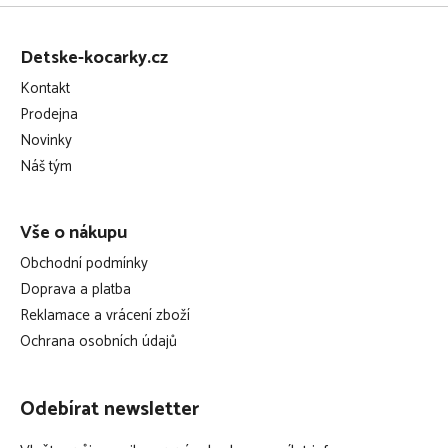
Z
á
Detske-kocarky.cz
p
Kontakt
a
Prodejna
t
Novinky
í
Náš tým
Vše o nákupu
Obchodní podmínky
Doprava a platba
Reklamace a vrácení zboží
Ochrana osobních údajů
Odebírat newsletter