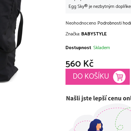
Egg Sky® je nezbytným doplňkem 
Průměrné
Neohodnoceno
Podrobnosti hod
hodnocení
Značka:
BABYSTYLE
produktu
je
Dostupnost
Skladem
0,0
560 Kč
z
5
Měrná cena:
DO KOŠÍKU
hvězdiček.