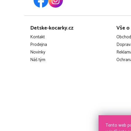
Z
Detske-kocarky.cz
Vše o
á
Kontakt
Obchod
p
Prodejna
Doprava
Novinky
Reklama
a
Náš tým
Ochrana
t
í
Tento web po