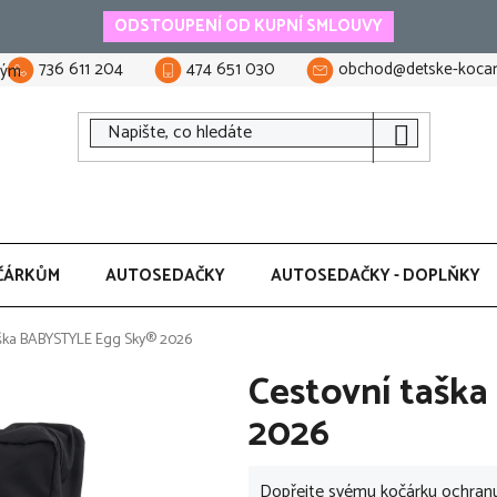
ODSTOUPENÍ OD KUPNÍ SMLOUVY
736 611 204
474 651 030
obchod@detske-kocar
tým
ČÁRKŮM
AUTOSEDAČKY
AUTOSEDAČKY - DOPLŇKY
aška BABYSTYLE Egg Sky® 2026
Cestovní tašk
2026
Dopřejte svému kočárku ochranu