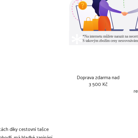
Doprava zdarma nad
3 500 Kč
re
stách díky cestovní tašce
hodlí, má hladké zapínání