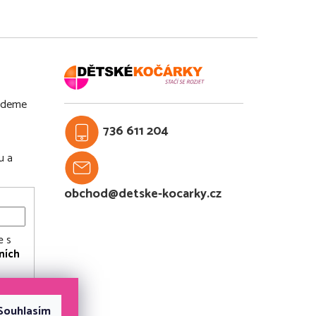
budeme
736 611 204
u a
obchod@detske-kocarky.cz
e s
ních
Souhlasím