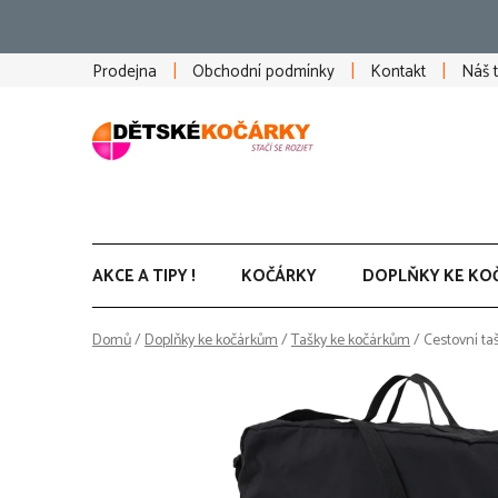
Přejít
na
obsah
Prodejna
Obchodní podmínky
Kontakt
Náš 
AKCE A TIPY !
KOČÁRKY
DOPLŇKY KE KO
Domů
/
Doplňky ke kočárkům
/
Tašky ke kočárkům
/
Cestovní t