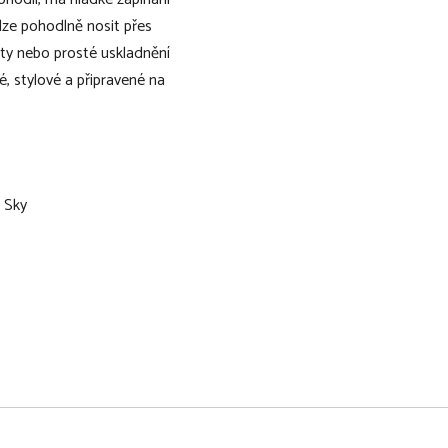
 lze pohodlně nosit přes
ety nebo prosté uskladnění
, stylové a připravené na
 Sky
osté uskladnění kočárku