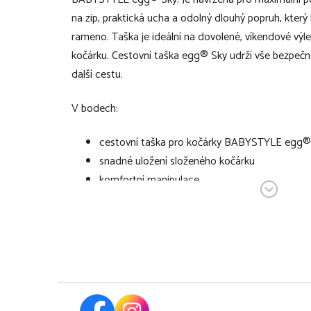
na zip, praktická ucha a odolný dlouhý popruh, který
rameno. Taška je ideální na dovolené, víkendové výl
kočárku. Cestovní taška egg® Sky udrží vše bezpečné
další cestu.
V bodech:
cestovní taška pro kočárky BABYSTYLE egg®
snadné uložení složeného kočárku
komfortní manipulace
ideální na dovolené, víkendové výlety nebo pr
hladké zapínání na zip
odolný dlouhý popruh
praktická ucha