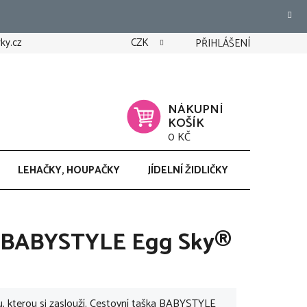
ky.cz
CZK
PŘIHLÁŠENÍ
NÁKUPNÍ
KOŠÍK
0 KČ
LEHAČKY, HOUPAČKY
JÍDELNÍ ŽIDLIČKY
CHODÍTK
a BABYSTYLE Egg Sky®
, kterou si zaslouží. Cestovní taška BABYSTYLE