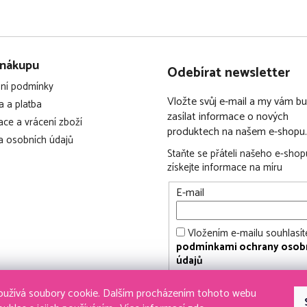
 nákupu
Odebírat newsletter
ní podmínky
Vložte svůj e-mail a my vám 
 a platba
zasílat informace o nových
ce a vrácení zboží
produktech na našem e-shopu.
 osobních údajů
Staňte se přáteli našeho e-shop
získejte informace na míru
E-mail
Vložením e-mailu souhlasít
podmínkami ochrany osob
údajů
PŘIHLÁSIT SE
užívá soubory cookie. Dalším procházením tohoto webu