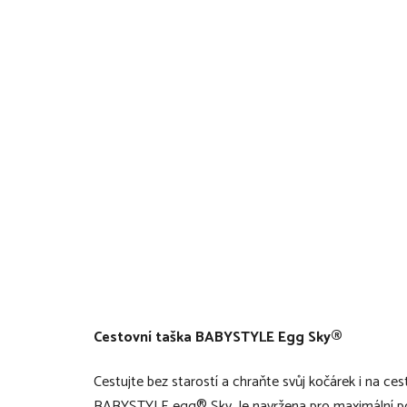
Cestovní taška BABYSTYLE Egg Sky®
Cestujte bez starostí a chraňte svůj kočárek i na ce
BABYSTYLE egg® Sky. Je navržena pro maximální po