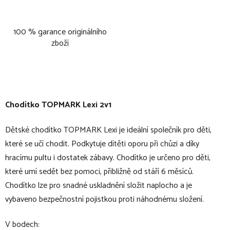
100 % garance originálního
zboží
Chodítko TOPMARK Lexi 2v1
Dětské chodítko TOPMARK Lexi je ideální společník pro děti,
které se učí chodit. Podkytuje dítěti oporu při chůzi a díky
hracímu pultu i dostatek zábavy. Chodítko je určeno pro děti,
které umí sedět bez pomoci, přibližně od stáří 6 měsíců.
Chodítko lze pro snadné uskladnění složit naplocho a je
vybaveno bezpečnostní pojistkou proti náhodnému složení.
V bodech: