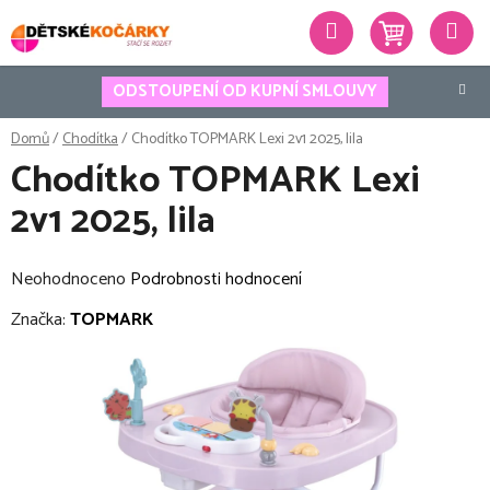
Přejít
Hledat
na
obsah
ODSTOUPENÍ OD KUPNÍ SMLOUVY
Domů
/
Chodítka
/
Chodítko TOPMARK Lexi 2v1 2025, lila
Chodítko TOPMARK Lexi
2v1 2025, lila
Průměrné
Neohodnoceno
Podrobnosti hodnocení
hodnocení
Značka:
TOPMARK
produktu
je
0,0
z
5
hvězdiček.