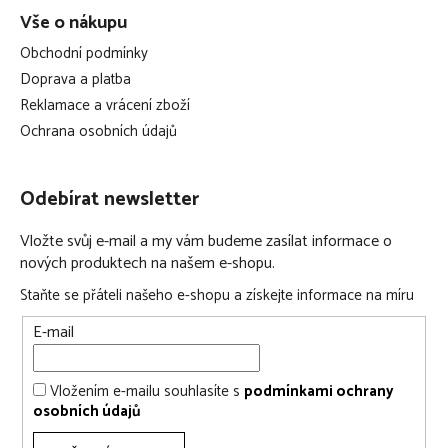
1x polstrované sedátko
Vše o nákupu
1x elektronický panel + hračky
Obchodní podmínky
Doprava a platba
Elektronický panel - funkce:
Reklamace a vrácení zboží
Ochrana osobních údajů
otáčecí kočička o 360° - z leva / doprava
rotující žirafka – 360° - nahoru / dolu
otočné korálky – 360°
Odebírat newsletter
přepínač, nastavení hlasitosti
Vložte svůj e-mail a my vám budeme zasílat informace o
po stisknutí hraje pianko veselé melodie a bliká
nových produktech na našem e-shopu.
hrací pult vyžadujme 2x AA 1,5 V baterie (nejsou součástí)
Staňte se přáteli našeho e-shopu a získejte informace na míru
E-mail
Vložením e-mailu souhlasíte s
podmínkami ochrany
osobních údajů