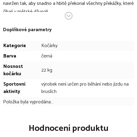
navržen tak, aby snadno a hbitě překonal všechny překážky, které
číhají v mětské džungli.
Stejně jako kočárek PRIAM, tak i MIOS je díky svému
elegantnímu vzhledu prostředkem pro vyjádření vkusu rodičů.
Doplňkové parametry
Díky čistým a hladkým liniím a kvalitním materiálům působí
design kočárku MIOS skutečně výjimečně. Inovací prošel mimo
Kategorie
Kočárky
jiné systém pásů sportvní sedačky, které lze nyní upravit pro dítě
Barva
černá
pouze jedním zatažením a které mají nyní vylepšenou fixaci
Nosnost
ramenních vycpávek. Standardem zůstává intuitivní nasazení
22 kg
kočárku
Seat Packu na podvozek kočárku (podvozek není součástí
Sportovní
výrobek není určen pro běhání nebo jízdu na
balení), jeho snadná údržba nebo usazení na podvozek kočárku
aktivity
bruslích
po i proti směru jízdy.
Položka byla vyprodána…
Seat Pack v bodech:
sedací část ke kočárku CYBEX Mios
Hodnocení produktu
podvozek Mios není součástí balení