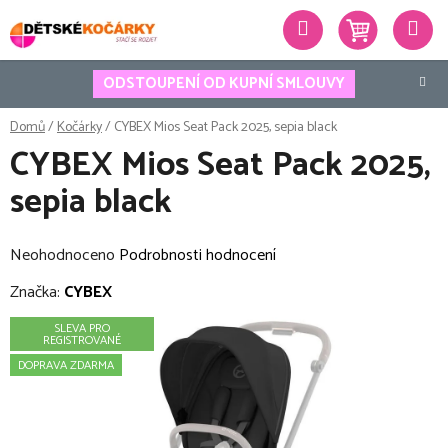
Přejít
Hledat
na
obsah
ODSTOUPENÍ OD KUPNÍ SMLOUVY
Domů
/
Kočárky
/
CYBEX Mios Seat Pack 2025, sepia black
CYBEX Mios Seat Pack 2025,
sepia black
Průměrné
Neohodnoceno
Podrobnosti hodnocení
hodnocení
Značka:
CYBEX
produktu
SLEVA PRO
je
REGISTROVANÉ
0,0
DOPRAVA ZDARMA
z
5
hvězdiček.