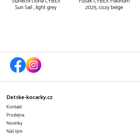
Sluneční clona CYBEX
Fusak CYBEX Platinum
Sun Sail , light grey
2025, cozy beige
Z
á
Detske-kocarky.cz
p
Kontakt
a
Prodejna
t
Novinky
í
Náš tým