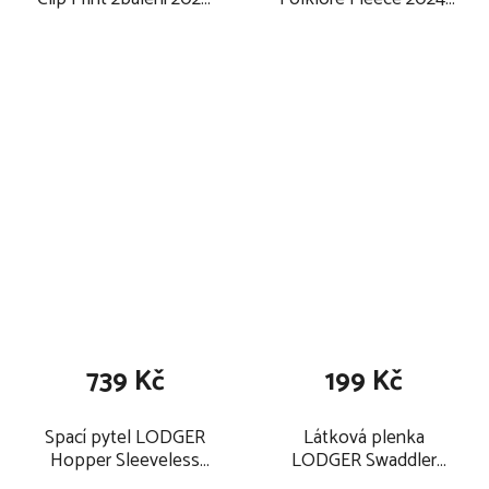
carbon-stripe
elm
739 Kč
199 Kč
Spací pytel LODGER
Látková plenka
Hopper Sleeveless
LODGER Swaddler
Solid Tribe 2025, ocean
Ciumbelle 70x70 cm 1