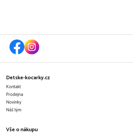
68/80
ks 2025, donkey
Z
á
Detske-kocarky.cz
p
Kontakt
a
Prodejna
t
Novinky
í
Náš tým
Vše o nákupu