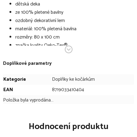
dětská deka
ze 100% pletené bavlny
ozdobný dekorativní lem
materiál: 100% pletená bavlna
rozměry: 80 x 100 cm
značka kvality Oeko-Tex®
TOG 1 - deku lze používat po celý rok
Doplňkové parametry
Technické specifikace se mohou změnit bez výslovného
upozornění. Obrázky mají pouze informativní charakter.
Kategorie
Doplňky ke kočárkům
EAN
8719033410404
Položka byla vyprodána…
Hodnocení produktu