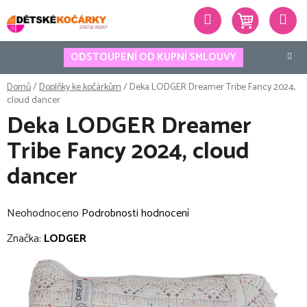
Přejít
Hledat
na
obsah
ODSTOUPENÍ OD KUPNÍ SMLOUVY
Domů
/
Doplňky ke kočárkům
/
Deka LODGER Dreamer Tribe Fancy 2024,
cloud dancer
Deka LODGER Dreamer
Tribe Fancy 2024, cloud
dancer
Průměrné
Neohodnoceno
Podrobnosti hodnocení
hodnocení
Značka:
LODGER
produktu
je
0,0
z