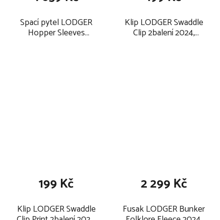
Spací pytel LODGER
Klip LODGER Swaddle
Hopper Sleeves
Clip 2balení 2024,
Folklore 2025, mauve
blush
86/98
199 Kč
2 299 Kč
Klip LODGER Swaddle
Fusak LODGER Bunker
Clip Print 2balení 2024,
Folklore Fleece 2024,