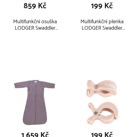
859 Kč
199 Kč
Multifunkční osuška
Multifunkční plenka
LODGER Swaddler
LODGER Swaddler
Tribe 120x120 cm 2ks
Tribe 70x70 cm 1ks
2024, mist
2025, linen
1 659 Kč
199 Kč