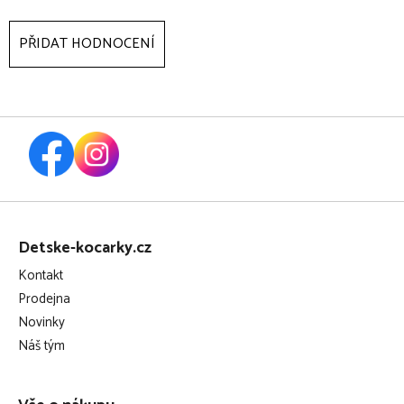
PŘIDAT HODNOCENÍ
Z
á
Detske-kocarky.cz
p
Kontakt
a
Prodejna
t
Novinky
í
Náš tým