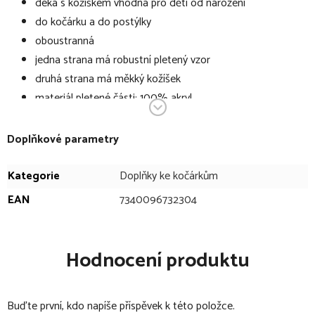
deka s kožíškem vhodná pro děti od narození
do kočárku a do postýlky
oboustranná
jedna strana má robustní pletený vzor
druhá strana má měkký kožíšek
materiál pletené části: 100% akryl
materiál kožíšku: 100% polyester
rozměr: 100 x 80 cm
Doplňkové parametry
údržba: praní na 40 °C
Kategorie
Doplňky ke kočárkům
Technické specifikace se mohou změnit bez výslovného
EAN
7340096732304
upozornění. Obrázky mají pouze informativní charakter.
Hodnocení produktu
Buďte první, kdo napíše příspěvek k této položce.