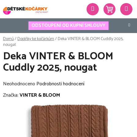
Přejít
Hledat
na
obsah
ODSTOUPENÍ OD KUPNÍ SMLOUVY
Domů
/
Doplňky ke kočárkům
/
Deka VINTER & BLOOM Cuddly 2025,
nougat
Deka VINTER & BLOOM
Cuddly 2025, nougat
Průměrné
Neohodnoceno
Podrobnosti hodnocení
hodnocení
Značka:
VINTER & BLOOM
produktu
je
0,0
z
5