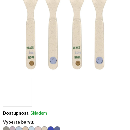
5
hvězdiček.
Dostupnost
Skladem
Vyberte barvu: