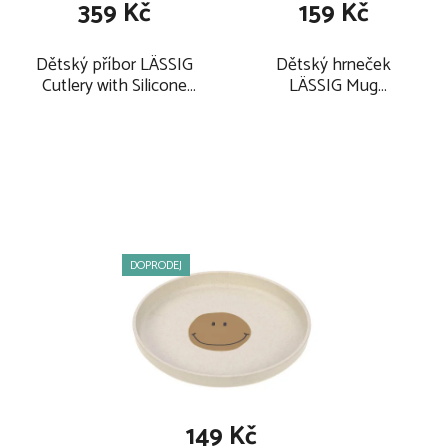
359 Kč
159 Kč
Dětský příbor LÄSSIG
Dětský hrneček
Cutlery with Silicone
LÄSSIG Mug
Handle 3pcs 2025,
PP/Cellulose 2024,
happy rascals smile
happy rascals smile
sky blue
sky blue
DOPRODEJ
149 Kč