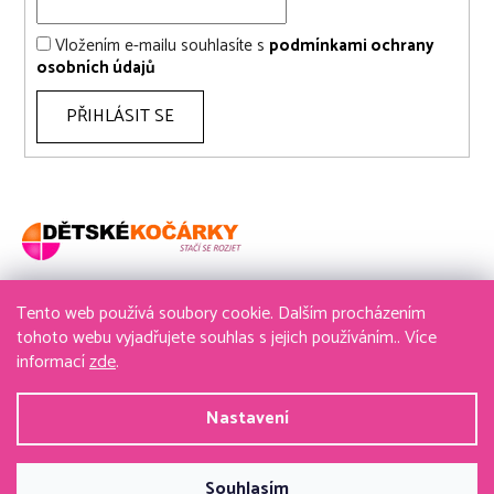
Vložením e-mailu souhlasíte s
podmínkami ochrany
osobních údajů
PŘIHLÁSIT SE
Tento web používá soubory cookie. Dalším procházením
736 611 204
tohoto webu vyjadřujete souhlas s jejich používáním.. Více
informací
zde
.
obchod@detske-kocarky.cz
Nastavení
Vytvořil Shoptet
&
PekneWeby
Souhlasím