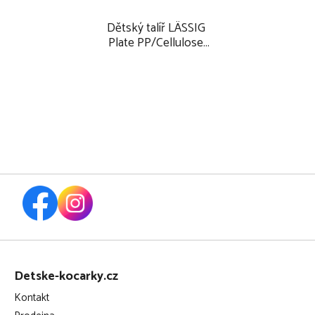
Dětský talíř LÄSSIG
Plate PP/Cellulose
2025, happy rascals
smile
Z
á
Detske-kocarky.cz
p
Kontakt
a