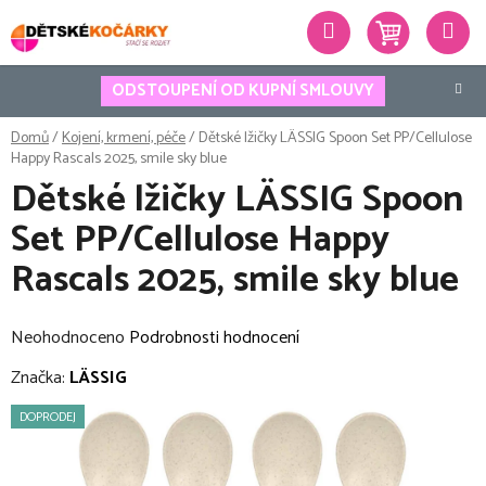
Přejít
Hledat
na
obsah
ODSTOUPENÍ OD KUPNÍ SMLOUVY
Domů
/
Kojení, krmení, péče
/
Dětské lžičky LÄSSIG Spoon Set PP/Cellulose
Happy Rascals 2025, smile sky blue
Dětské lžičky LÄSSIG Spoon
Set PP/Cellulose Happy
Rascals 2025, smile sky blue
Průměrné
Neohodnoceno
Podrobnosti hodnocení
hodnocení
Značka:
LÄSSIG
produktu
DOPRODEJ
je
0,0
z