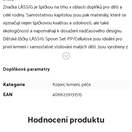
Značka LÄSSIG je špičkou na trhu v oblasti doplňků pro děti a
celé rodiny. Samostatnou kapitolou jsou pak materiály, které se
vyznačují nejen špičkovou kvalitou a odolností, ale také
ekologičností a napomáhají k dosažení nadčasového designu.
Dětské lžičky LÄSSIG Spoon Set PP/Cellulose jsou ideální pro
první krmení i samostatné stolování malých dětí. Jsou vyrobeny z
lehkého, odolného a ekologického materiálu na bázi celulózy bez
škodlivin. Díky ergonomickému tvaru se dětem snadno drží a
Doplňkové parametry
podporují rozvoj jemné motoriky. Stylový design, příjemné barvy
a bezpečné provedení dělají z těchto lžiček skvělou volbu pro
Kategorie
Kojení, krmení, péče
každodenní použití doma i na cestách.
EAN
4066239131515
V bodech:
set lehkých dětských lžičel
Hodnocení produktu
balení obsahuje: 4 ks lžiček
malovaný motiv