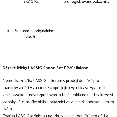
3 500 Kč
pro registrované zákazníky
100 % garance originálního
zboží
Dětské lžičky LÄSSIG Spoon Set PP/Cellulose
Německá značka LÄSSIG je lídrem v prodeji doplňků pro
maminky a děti v západní Evropě. Jejich výrobky se vyznačují
velmi vysokou úrovní zpracování a také praktičností, díky které si
výrobky této značky oblíbili zákazníci ve více než padesáti zemích
světa.
Značka LÄSSIG je špičkou na trhu v oblasti doplňků pro děti a