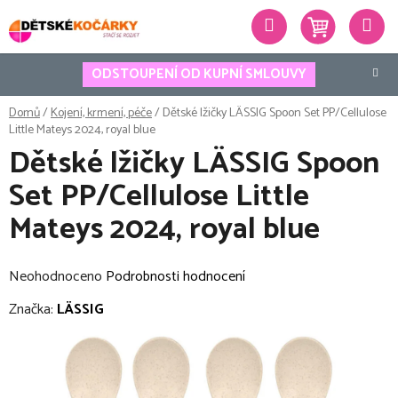
Přejít
Hledat
na
obsah
ODSTOUPENÍ OD KUPNÍ SMLOUVY
Domů
/
Kojení, krmení, péče
/
Dětské lžičky LÄSSIG Spoon Set PP/Cellulose
Little Mateys 2024, royal blue
Dětské lžičky LÄSSIG Spoon
Set PP/Cellulose Little
Mateys 2024, royal blue
Průměrné
Neohodnoceno
Podrobnosti hodnocení
hodnocení
Značka:
LÄSSIG
produktu
je
0,0
z