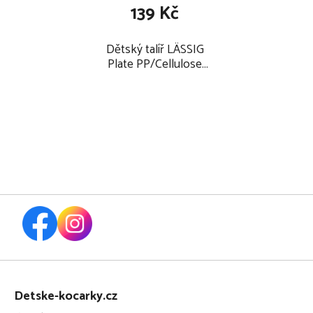
139 Kč
Dětský talíř LÄSSIG
Plate PP/Cellulose
2024, little mateys
royal blue
Z
á
Detske-kocarky.cz
p