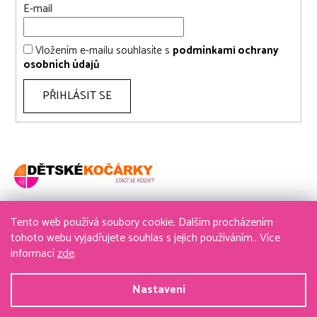
E-mail
Vložením e-mailu souhlasíte s
podmínkami ochrany
osobních údajů
PŘIHLÁSIT SE
Tento web používá soubory cookie. Dalším procházením
736 611 204
tohoto webu vyjadřujete souhlas s jejich používáním.. Více
informací
zde
.
obchod@detske-kocarky.cz
Nastavení