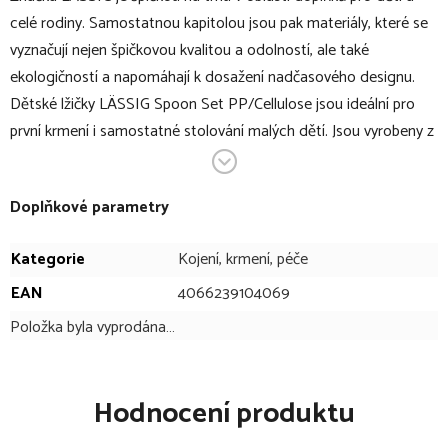
celé rodiny. Samostatnou kapitolou jsou pak materiály, které se
vyznačují nejen špičkovou kvalitou a odolností, ale také
ekologičností a napomáhají k dosažení nadčasového designu.
Dětské lžičky LÄSSIG Spoon Set PP/Cellulose jsou ideální pro
první krmení i samostatné stolování malých dětí. Jsou vyrobeny z
lehkého, odolného a ekologického materiálu na bázi celulózy bez
škodlivin. Díky ergonomickému tvaru se dětem snadno drží a
Doplňkové parametry
podporují rozvoj jemné motoriky. Stylový design, příjemné barvy
a bezpečné provedení dělají z těchto lžiček skvělou volbu pro
Kategorie
Kojení, krmení, péče
každodenní použití doma i na cestách.
EAN
4066239104069
V bodech:
Položka byla vyprodána…
set lehkých dětských lžičel
balení obsahuje: 4 ks lžiček
Hodnocení produktu
malovaný motiv
vhodný pro děti od 6 měsíců