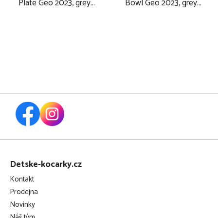
Plate Geo 2023, grey-
Bowl Geo 2023, grey-
blue
blue
Z
á
Detske-kocarky.cz
p
Kontakt
a
Prodejna
t
Novinky
í
Náš tým