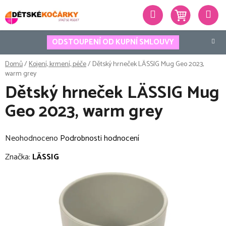
Přejít
Hledat
na
obsah
ODSTOUPENÍ OD KUPNÍ SMLOUVY
Domů
/
Kojení, krmení, péče
/
Dětský hrneček LÄSSIG Mug Geo 2023,
warm grey
Dětský hrneček LÄSSIG Mug
Geo 2023, warm grey
Průměrné
Neohodnoceno
Podrobnosti hodnocení
hodnocení
Značka:
LÄSSIG
produktu
je
0,0
z
5