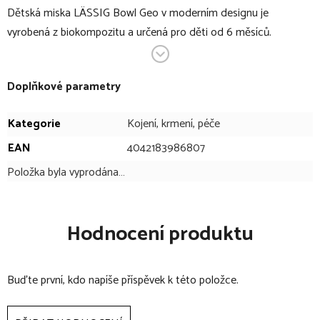
Dětská miska LÄSSIG Bowl Geo v moderním designu je
vyrobená z biokompozitu a určená pro děti od 6 měsíců.
V bodech:
Doplňkové parametry
lehká dětská miska
vhodné pro děti od 6 měsíců
Kategorie
Kojení, krmení, péče
geometrický design
EAN
4042183986807
moderní matné pudrové barvy
Položka byla vyprodána…
bez BPA
bez melaminu
možnost mytí v myčce do 65 °C
Hodnocení produktu
nepoužívat v mikrovlnné troubě
vyrobeno z biokompozitu
šetrné k životnímu prostředí
Buďte první, kdo napíše příspěvek k této položce.
rozměry: 13,9 x 13,2 x 5,1 cm
hmotnost: 118 g