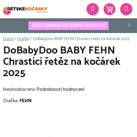
Přejít
Hledat
na
obsah
ODSTOUPENÍ OD KUPNÍ SMLOUVY
Domů
/
Hračky
/
DoBabyDoo BABY FEHN Chrastící řetěz na kočárek 2025
DoBabyDoo BABY FEHN
Chrastící řetěz na kočárek
2025
Průměrné
Neohodnoceno
Podrobnosti hodnocení
hodnocení
Značka:
FEHN
produktu
je
0,0
z