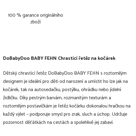
100 % garance originálního
zboží
DoBabyDoo BABY FEHN Chrastící řetěz na kočárek
Dětský chrastící řetěz DoBabyDoo BABY FEHN s roztomilým
designem je ideální pro děti od narození a umístit ho lze jak na
kočárek, tak na autosedačku, postýlku, ohrádku nebo jídelní
židličku. Díky pestrým barvám, rozmanitým texturám a
roztomilým postavičkám je řetěz kočárku dokonalou hračkou na
každý výlet – podporuje smysl pro zrak, sluch a úchop. Udržuje
pozornost děťátkách na cestách a spolehlivě jej zabaví.