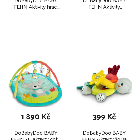
DoBabyDoo BABY
DoBabyDoo BABY
FEHN Aktivity hrací
FEHN Aktivity
velbloud 2025
muchláček zajíc 2025
1 890 Kč
399 Kč
DoBabyDoo BABY
DoBabyDoo BABY
FEHN 3D aktivity deka
FEHN Aktivity želva