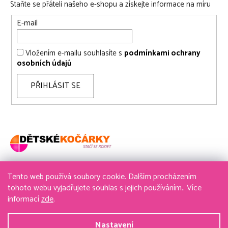
Staňte se přáteli našeho e-shopu a získejte informace na míru
E-mail
Vložením e-mailu souhlasíte s
podmínkami ochrany
osobních údajů
PŘIHLÁSIT SE
Tento web používá soubory cookie. Dalším procházením
736 611 204
tohoto webu vyjadřujete souhlas s jejich používáním.. Více
informací
zde
.
obchod@detske-kocarky.cz
Nastavení