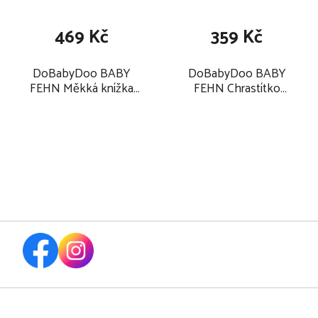
469 Kč
359 Kč
DoBabyDoo BABY
DoBabyDoo BABY
FEHN Měkká knížka
FEHN Chrastítko
koala 2025
balónek 2025
Z
á