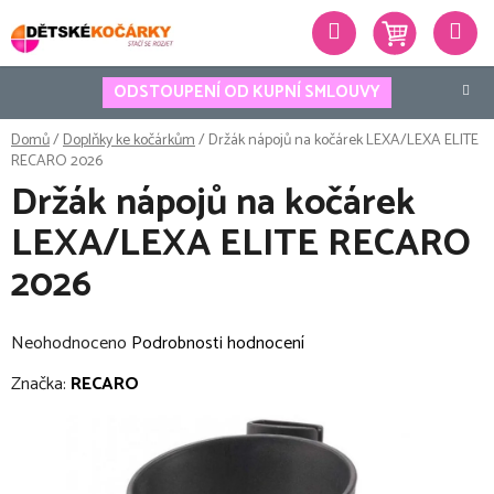
Přejít
Hledat
na
obsah
ODSTOUPENÍ OD KUPNÍ SMLOUVY
Domů
/
Doplňky ke kočárkům
/
Držák nápojů na kočárek LEXA/LEXA ELITE
RECARO 2026
Držák nápojů na kočárek
LEXA/LEXA ELITE RECARO
2026
Průměrné
Neohodnoceno
Podrobnosti hodnocení
hodnocení
Značka:
RECARO
produktu
je
0,0
z