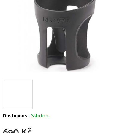
5
hvězdiček.
Dostupnost
Skladem
690 Kč