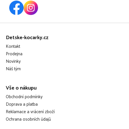
Z
á
Detske-kocarky.cz
p
Kontakt
a
Prodejna
t
Novinky
í
Náš tým
Vše o nákupu
Obchodní podmínky
Doprava a platba
Reklamace a vrácení zboží
Ochrana osobních údajů