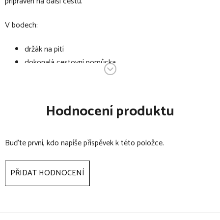
připraven na další cestu.
V bodech:
držák na pití
dokonalá cestovní pomůcka
uchycení na rukojeť kočárku
pojme všechny standardní kelímky a lahvičky až do 500 ml
držák nápojů může zůstat na svém místě, i když je kočárek
Hodnocení produktu
složený
Buďte první, kdo napíše příspěvek k této položce.
PŘIDAT HODNOCENÍ