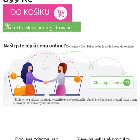
Měrná cena:
DO KOŠÍKU
extra sleva pro registrované
Doprava zdarma nad
Slevy na vybrané produkty