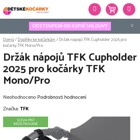
Přejít
Hledat
na
obsah
ODSTOUPENÍ OD KUPNÍ SMLOUVY
Domů
/
Doplňky ke kočárkům
/
Držák nápojů TFK Cupholder 2025 pro
kočárky TFK Mono/Pro
Držák nápojů TFK Cupholder
2025 pro kočárky TFK
Mono/Pro
Průměrné
Neohodnoceno
Podrobnosti hodnocení
hodnocení
Značka:
TFK
produktu
SLEVA PRO
je
REGISTROVANÉ
0,0
z