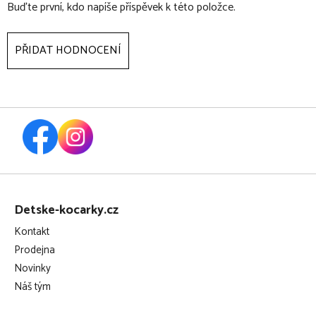
Buďte první, kdo napíše příspěvek k této položce.
PŘIDAT HODNOCENÍ
Z
á
Detske-kocarky.cz
p
Kontakt
a
Prodejna
t
Novinky
í
Náš tým