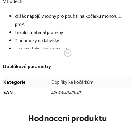
V bodech:
držák nápojů vhodný pro použití na kočárku mono3, 4,
proA
textilní materiál pratelný
2 přihrádky na lahvičky
1 uzavíratelná kapsa na zip
uchycení pomocí suchého zipu
Doplňkové parametry
Kategorie
Doplňky ke kočárkům
EAN
4260643476471
Hodnocení produktu