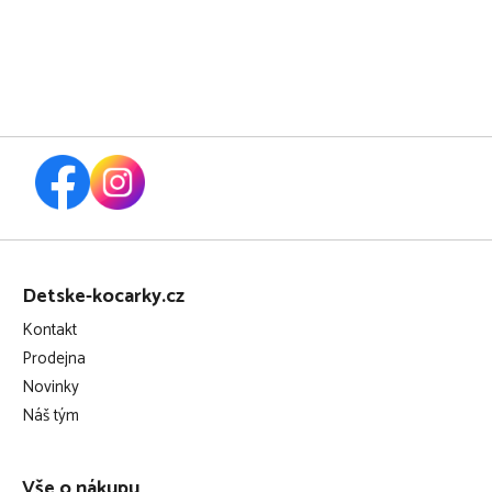
Z
á
Detske-kocarky.cz
p
Kontakt
a
Prodejna
t
Novinky
í
Náš tým
Vše o nákupu