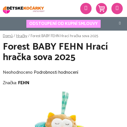
Přejít
Hledat
na
obsah
ODSTOUPENÍ OD KUPNÍ SMLOUVY
Domů
/
Hračky
/
Forest BABY FEHN Hrací hračka sova 2025
Forest BABY FEHN Hrací
hračka sova 2025
Průměrné
Neohodnoceno
Podrobnosti hodnocení
hodnocení
Značka:
FEHN
produktu
je
0,0
z
5
hvězdiček.