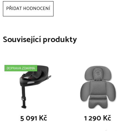
sedadla kočárku
PŘIDAT HODNOCENÍ
lze prát v pračce na 30 °C na jemný cyklus, nebělit a
nesušit v bubnové sušičce
materiálí: 100% polyester
Související produkty
DOPRAVA ZDARMA
5 091 Kč
1 290 Kč