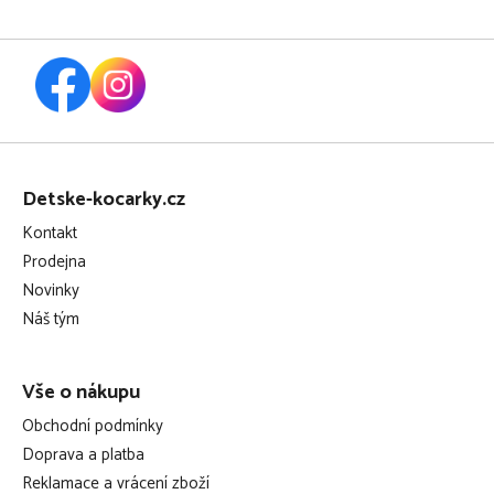
Z
á
Detske-kocarky.cz
p
Kontakt
a
Prodejna
t
Novinky
í
Náš tým
Vše o nákupu
Obchodní podmínky
Doprava a platba
Reklamace a vrácení zboží