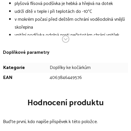
plyšová flísová podšívka je hebká a hřejivá na dotek
udrží dítě v teple i při teplotách do -10°C
v mokrém počasí před deštěm ochrání voděodolná vnější
skořepina
vnitřní podšívka odolná proti nečistotám chrání vnitřek
fusaku při kontaktu se špinavými botami
díky univerzálním otvorům pásů je fusak kompatibilní se
Doplňkové parametry
všemi systémy pásů
ve spodní části fusaku je zip pro odvětrávání
Kategorie
Doplňky ke kočárkům
srolováním přední část fusaku snadno otevřete jeho vrchní
EAN
4063846449576
část
stiskací knoflíky umožňují vybrat, do jaké míry je fusak
otevřený
Hodnocení produktu
praktický čtyřsměrný zip umožňuje fusak otevřít z obou
stran
Buďte první, kdo napíše příspěvek k této položce.
díky zipům lze také zcela odejmout přední část fusaku a
jeho zadní část přeměnit na pohodlný a hřejivý potah