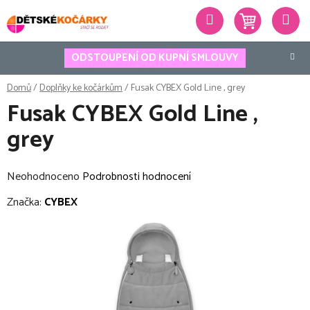
Přejít
Hledat
na
obsah
ODSTOUPENÍ OD KUPNÍ SMLOUVY
Domů
/
Doplňky ke kočárkům
/
Fusak CYBEX Gold Line , grey
Fusak CYBEX Gold Line ,
grey
Průměrné
Neohodnoceno
Podrobnosti hodnocení
hodnocení
Značka:
CYBEX
produktu
je
0,0
z
5
hvězdiček.