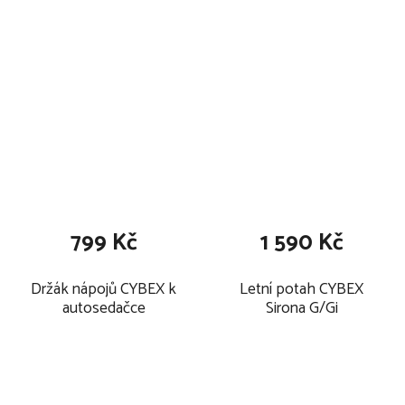
black
báze, moon black
799 Kč
1 590 Kč
Držák nápojů CYBEX k
Letní potah CYBEX
autosedačce
Sirona G/Gi