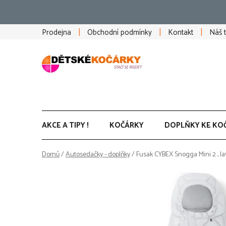
Přejít
na
obsah
Prodejna
Obchodní podmínky
Kontakt
Náš 
AKCE A TIPY !
KOČÁRKY
DOPLŇKY KE KO
Domů
/
Autosedačky - doplňky
/
Fusak CYBEX Snogga Mini 2 , la