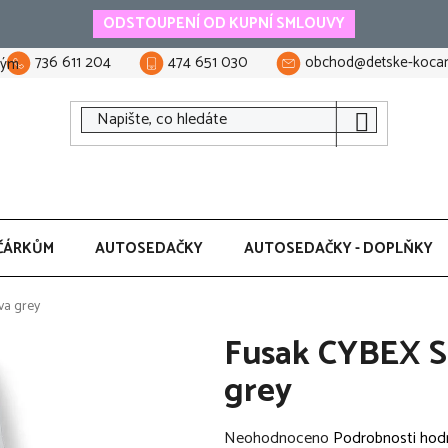
ODSTOUPENÍ OD KUPNÍ SMLOUVY
736 611 204
474 651 030
obchod@detske-kocar
tým
ČÁRKŮM
AUTOSEDAČKY
AUTOSEDAČKY - DOPLŇKY
va grey
Fusak CYBEX Sn
grey
Průměrné
Neohodnoceno
Podrobnosti hod