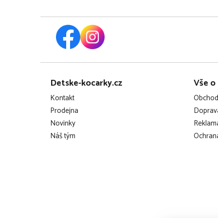
Z
Detske-kocarky.cz
Vše o
á
Kontakt
Obchod
p
Prodejna
Doprava
Novinky
Reklama
a
Náš tým
Ochrana
t
í