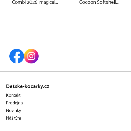
Combi 2026, magical
Cocoon Softshell
forest
2025, black + magical
forest
Z
á
Detske-kocarky.cz
p
Kontakt
a
Prodejna
t
Novinky
í
Náš tým