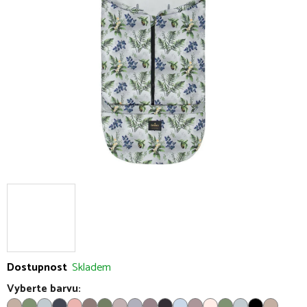
5
hvězdiček.
Dostupnost
Skladem
Vyberte barvu: