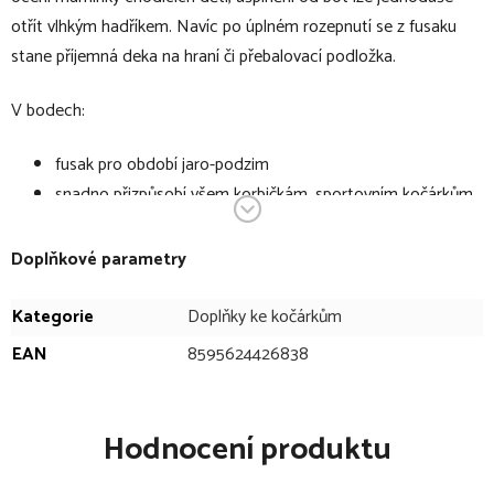
otřít vlhkým hadříkem. Navíc po úplném rozepnutí se z fusaku
stane příjemná deka na hraní či přebalovací podložka.
V bodech:
fusak pro období jaro-podzim
snadno přizpůsobí všem korbičkám, sportovním kočárkům,
autosedačkám, postýlkám nebo přenosným taškám
po úplném rozepnutí se z fusaku stane příjemná deka na
Doplňkové parametry
hraní či přebalovací podložka
vnější funkční softshellový materiál
Kategorie
Doplňky ke kočárkům
odolný materiál proti větru a vodě
EAN
8595624426838
vnitřní bavlněný úplet
spodní díl fusaku je omyvatelný
horní část fusaku lze stáhnout kolem hlavičky dítěte
Hodnocení produktu
na zadní straně fusaku se nachází univerzální, dostatečně
velké otvory pro prostup bezpečnostních pásů (včetně 5-ti