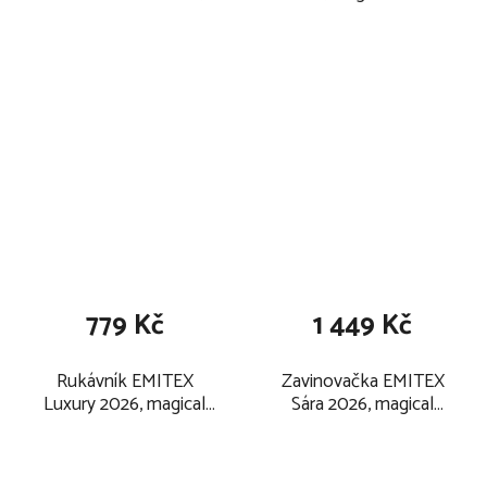
magical forest
779 Kč
1 449 Kč
Rukávník EMITEX
Zavinovačka EMITEX
Luxury 2026, magical
Sára 2026, magical
forest
forest