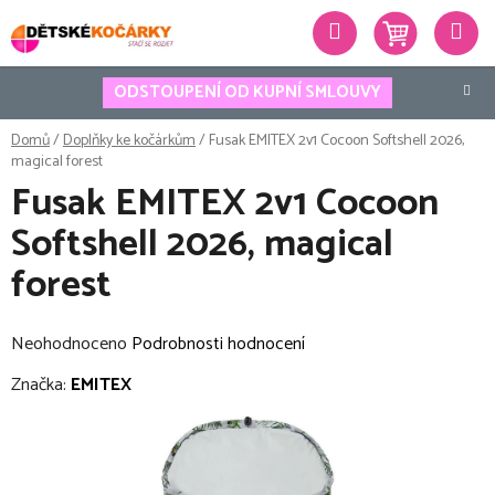
Přejít
Hledat
na
obsah
ODSTOUPENÍ OD KUPNÍ SMLOUVY
Domů
/
Doplňky ke kočárkům
/
Fusak EMITEX 2v1 Cocoon Softshell 2026,
magical forest
Fusak EMITEX 2v1 Cocoon
Softshell 2026, magical
forest
Průměrné
Neohodnoceno
Podrobnosti hodnocení
hodnocení
Značka:
EMITEX
produktu
je
0,0
z