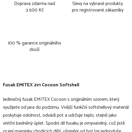
Doprava zdarma nad
Slevy na vybrané produkty
3 500 Kč
pro registrované zákazníky
100 % garance originálního
zboží
Fusak EMITEX 2v1 Cocoon Softshell
Jedinečný fusak EMITEX Cocoon s originálním vzorem, který
využijete od jara do podzimu. Vnější funkční softshellový materiál
poskytuje odolnost, odvádí pot a udržuje teplo, stejně jako
vnitřní bavlněný úplet. Spodní díl fusaku je omyvatelný, což jistě
ocení maminky chodících dětí, ušpinění od bot lze jednoduše