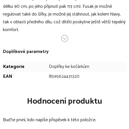
délku 90 cm, po jeho připnutí pak 113 cm). Fusak je možné
regulovat také do šířky, je možné jej stáhnout, jak kolem hlavy,
tak v oblasti předního dílu, což dítěti poskytne ještě větší tepelný
komfort.
Fusak COMBI je jeden z nejvýhřevnějších modelů fusaku, který
díky zateplení poskytuje dostatečný tepelný komfort i těm
Doplňkové parametry
nejmenším miminkům, pro které je pediatry doporučován pobyt
venku v max. -5 °C, u starších kojenců a dětí max. -10 °C.
Kategorie
Doplňky ke kočárkům
Multifunkční využití fusaku doplňuje jedinečná vychytávka - pokud
fusak právě používáte v jeho zkrácené verzi pro malá miminka,
EAN
8595624431320
spodní prodlužovací díl vám nemusí ležet ve skříni. Využijete jej
totiž jako tašku, kterou je možné připevnit ke kočárku!
Hodnocení produktu
Důležité upozornění! Popruhy k nánožníku k jeho využití jako
tašky na kojenecké potřeby, nejsou součástí balení, je nutné je
Buďte první, kdo napíše příspěvek k této položce.
objednat zvlášť.