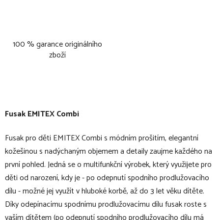
100 % garance originálního
zboží
Fusak EMITEX Combi
Fusak pro děti EMITEX Combi s módním prošitím, elegantní
kožešinou s nadýchaným objemem a detaily zaujme každého na
první pohled. Jedná se o multifunkční výrobek, který využijete pro
děti od narození, kdy je - po odepnutí spodního prodlužovacího
dílu - možné jej využít v hluboké korbě, až do 3 let věku dítěte.
Díky odepínacímu spodnímu prodlužovacímu dílu fusak roste s
vaším dítětem (po odepnutí spodního prodlužovacího dílu má