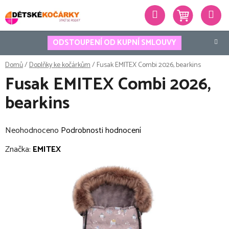
Přejít
Hledat
na
obsah
ODSTOUPENÍ OD KUPNÍ SMLOUVY
Domů
/
Doplňky ke kočárkům
/
Fusak EMITEX Combi 2026, bearkins
Fusak EMITEX Combi 2026,
bearkins
Průměrné
Neohodnoceno
Podrobnosti hodnocení
hodnocení
Značka:
EMITEX
produktu
je
0,0
z
5
hvězdiček.