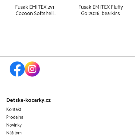
předmětem reklamace
Fusak EMITEX 2v1
Fusak EMITEX Fluffy
Cocoon Softshell
Go 2026, bearkins
límec sušte protřepaný a volně rozložený
2026, bearkins
Z
á
Detske-kocarky.cz
p
Kontakt
a
Prodejna
t
Novinky
í
Náš tým