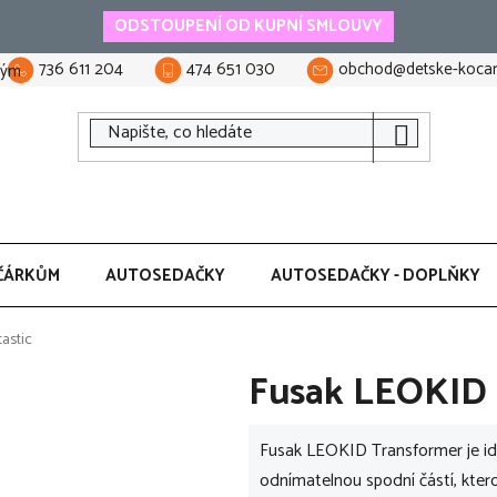
ODSTOUPENÍ OD KUPNÍ SMLOUVY
736 611 204
474 651 030
obchod@detske-kocar
tým
ČÁRKŮM
AUTOSEDAČKY
AUTOSEDAČKY - DOPLŇKY
astic
Fusak LEOKID T
Fusak LEOKID Transformer je ide
odnímatelnou spodní částí, kter