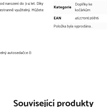
d narození do 3-4 let. Díky
Doplňky ke
Kategorie
šestranně využitelný. Můžete
kočárkům
EAN
4627191636816
Položka byla vyprodána…
telný autosedačce či
oti nečistotám
li kočárcích s
 popruhy
Související produkty