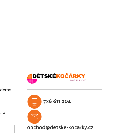
budeme
736 611 204
u a
obchod@detske-kocarky.cz