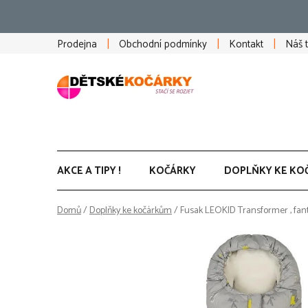
Přejít
na
obsah
Prodejna
Obchodní podmínky
Kontakt
Náš 
AKCE A TIPY !
KOČÁRKY
DOPLŇKY KE KO
Domů
/
Doplňky ke kočárkům
/
Fusak LEOKID Transformer , fant