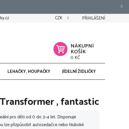
ky.cz
CZK
PŘIHLÁŠENÍ
NÁKUPNÍ
KOŠÍK
0 KČ
LEHAČKY, HOUPAČKY
JÍDELNÍ ŽIDLIČKY
CHODÍTK
ransformer , fantastic
ální pro děti od 0 do 3–4 let. Disponuje
ou lze přizpůsobit autosedačce nebo hluboké