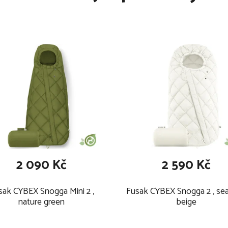
stvou Bionic-Finish® Eco
části
O
2 090 Kč
2 590 Kč
sak CYBEX Snogga Mini 2 ,
Fusak CYBEX Snogga 2 , sea
nature green
beige