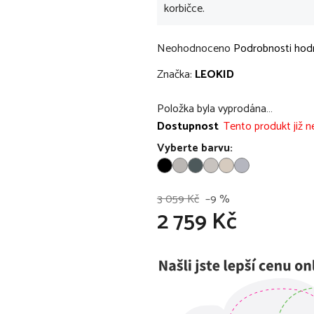
korbičce.
Průměrné
Neohodnoceno
Podrobnosti hod
hodnocení
Značka:
LEOKID
produktu
je
Položka byla vyprodána…
0,0
Dostupnost
Tento produkt již ne
z
Vyberte barvu:
5
hvězdiček.
3 059 Kč
–9 %
2 759 Kč
Měrná cena: