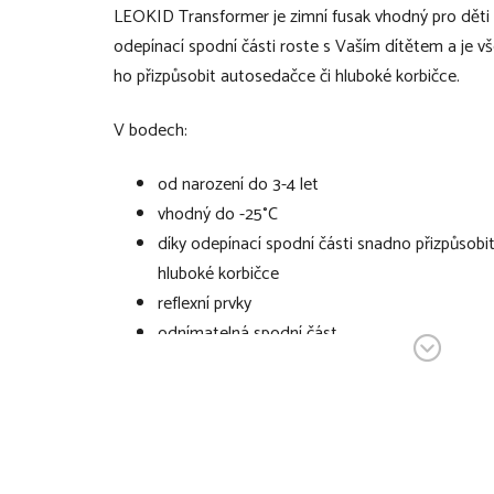
LEOKID Transformer je zimní fusak vhodný pro děti o
odepínací spodní části roste s Vaším dítětem a je v
ho přizpůsobit autosedačce či hluboké korbičce.
V bodech:
od narození do 3-4 let
vhodný do -25°C
díky odepínací spodní části snadno přizpůsobi
hluboké korbičce
reflexní prvky
odnímatelná spodní část
uvnitř fusaku v oblasti nohou ochranný kryt pr
univerzální prostřihy na bezpečnostní pásy
vhodný pro použití v autosedačkách a jakýchko
pětibodovými, tříbodovými nebo jednodílnými
patentky k zafixování horní části fusaku