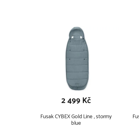
univerzální systém zipu
měkká a prodyšná tkanina s vodoodpudivou vr
protiskluzová aplikace na zadní straně fusaku
ochranný materiál proti nečistotám ve spodní 
ultramoderní hypoalergenní výplň
membrána na 3 000 mm vodní sloupec
ekologická impregnace BIONIC-FINISH®EC
lze prát v pračce na 40 ° C
nesušit v sušičce
materiál: 100 % polyester, microfleece
rozměry: 90 x 50 cm / 110 x 50 cm
2 499 Kč
Fusak CYBEX Gold Line , stormy
Fu
blue