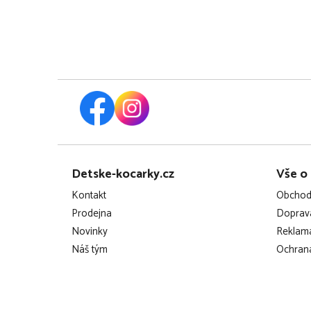
Z
Detske-kocarky.cz
Vše o
á
Kontakt
Obchod
p
Prodejna
Doprava
Novinky
Reklama
a
Náš tým
Ochrana
t
í